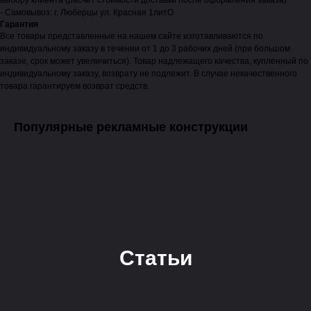
выбору клиента (расчет стоимости доставки после оформления заказа)
- Самовывоз: г. Люберцы ул. Красная 1литО
Гарантия
Все товары представленные на нашем сайте изготавливаются по
индивидуальному заказу в течении от 1 до 3 рабочих дней (при большом
заказе, срок может увеличиться). Товар надлежащего качества, купленный по
индивидуальному заказу, возврату не подлежит. В случае некачественного
товара гарантируем возврат средств.
Популярные рекламные конструкции
Статьи