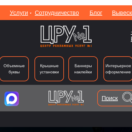
Услуги
Сотрудничество
Блог
Вывеск
Вакан
Объемные
Крышные
Баннеры
Интерьерное
буквы
установки
наклейки
оформление
Поиск
уквы из металла
Лайтбоксы
Вывеки
Тип