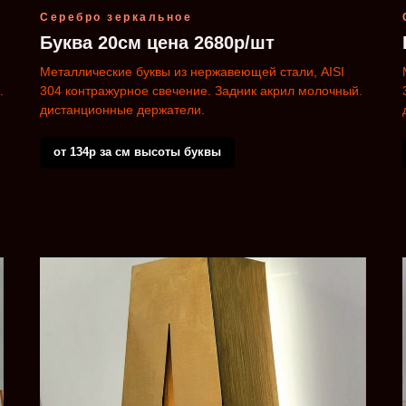
Серебро зеркальное
Буква 20см цена 2680р/шт
Металлические буквы из нержавеющей стали, AISI
.
304 контражурное свечение. Задник акрил молочный.
дистанционные держатели.
от 134р за см высоты буквы