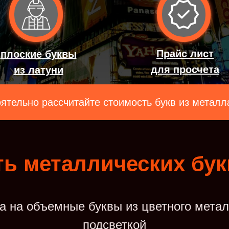
Прайс лист
плоские буквы
для просчета
из латуни
итайте стоимость букв из металла при помощи 
ь металлических бук
а на объемные буквы из цветного метал
подсветкой