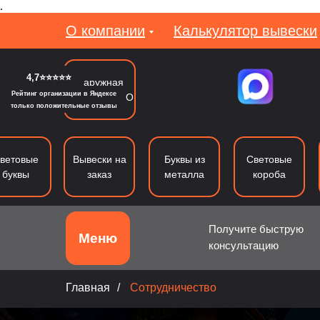
.
О компании
Калькулятор вывески
4,7⭐⭐⭐⭐⭐
Наружная
Рейтинг организации в Яндексе
реклама в МО
только положительные отзывы
ветовые
Вывески на
Буквы из
Световые
буквы
заказ
металла
короба
Получите быструю
Меню
консультацию
Объемные буквы
Световые буквы
Б
Главная
/
Сотрудничество