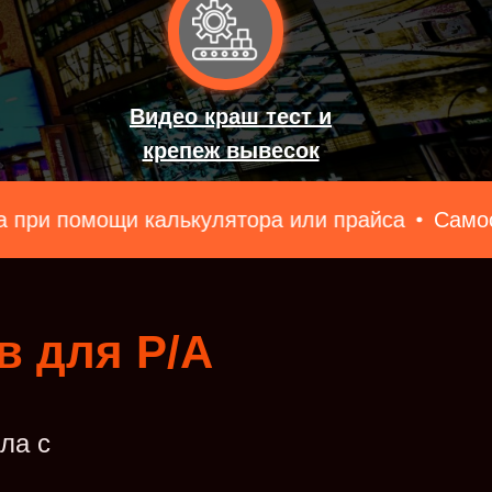
Видео краш тест и
крепеж вывесок
калькулятора или прайса
Самостоятельно рас
в для Р/А
ла с