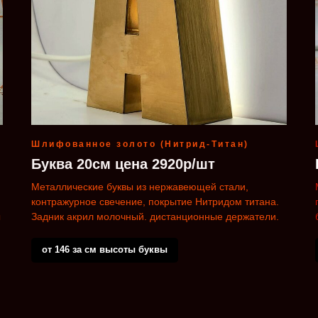
Шлифованное золото (Нитрид-Титан)
Буква 20см цена 2920р/шт
Металлические буквы из нержавеющей стали,
контражурное свечение, покрытие Нитридом титана.
ы
Задник акрил молочный. дистанционные держатели.
от 146 за см высоты буквы