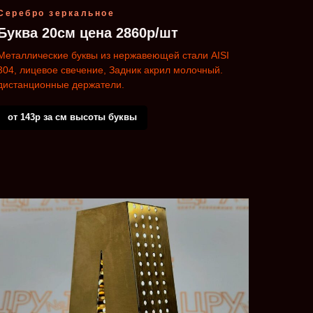
Серебро зеркальное
Буква 20см цена 2860р/шт
Металлические буквы из нержавеющей стали AISI
304, лицевое свечение, Задник акрил молочный.
дистанционные держатели.
от 143р за см высоты буквы