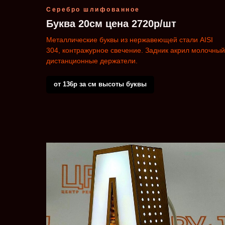
Серебро шлифованное
Буква 20см цена 2720р/шт
Металлические буквы из нержавеющей стали AISI
304, контражурное свечение. Задник акрил молочный
дистанционные держатели.
от 136р за см высоты буквы