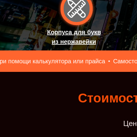
Корпуса для букв
из нержавейки
лькулятора или прайса
Самостоятельно рассч
Стоимост
Цен