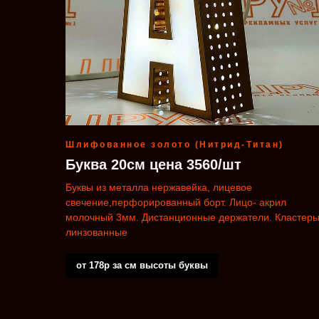
Шлифованное золото (Нитрид-Титан)
Буква 20см цена 3560/шт
Буквы из металла нержавейка, лицевое
свечение,перфорированный борт. Лицо- акрил
молочный 3мм. Дистанционные держатели. Кластер
линзованные
от 178р за см высоты буквы