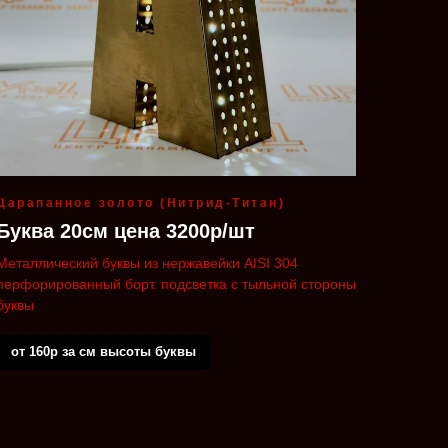
Царапанное золото (Нитрид-Титан)
Буква 20см цена 3200р/шт
Металлический буквы из нержавейки AISI 304
перфорированный борт. подсветка с тыльной стороны
буквы
от 160р за см высоты буквы