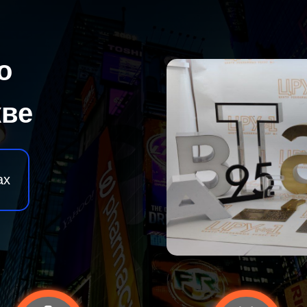
о
кве
ax