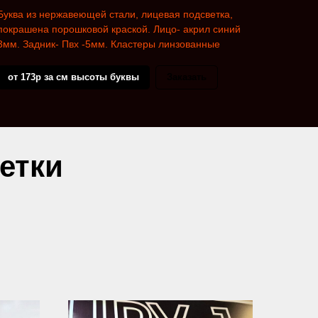
Буква из нержавеющей стали, лицевая подсветка,
покрашена порошковой краской.
Лицо- акрил синий
3мм. Задник- Пвх -5мм. Кластеры линзованные
от 173р за см высоты буквы
Заказать
етки