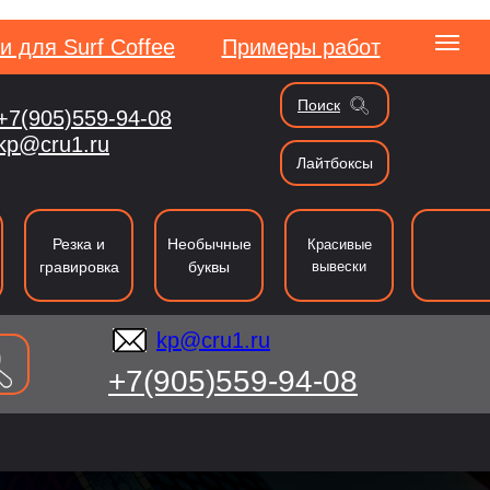
и для Surf Coffee
Примеры работ
Поиск
+7(905)559-94-08
kp@cru1.ru
kp@cru1.ru
Лайтбоксы
сии
Резка и
Необычные
Красивые
гравировка
буквы
вывески
kp@cru1.ru
+7(905)559-94-08
ография
Резка
Таблички и указатели