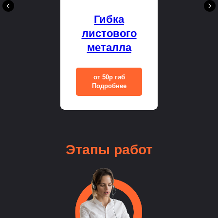
Гибка
листового
металла
от 50р гиб
Подробнее
Этапы
работ