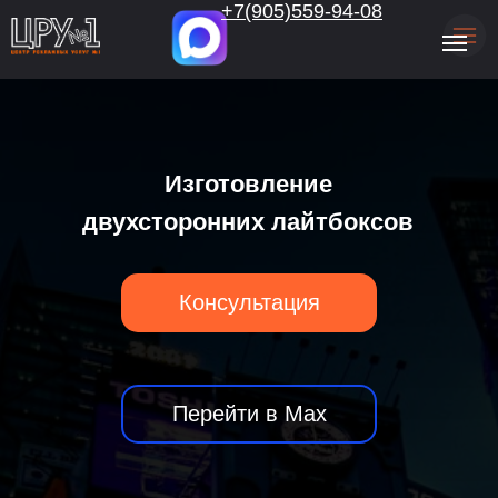
.
+7(905)559-94-08
Главная
/
Световые короба
/
Двухсторонний световой короб
Изготовление
двухсторонних лайтбоксов
Консультация
Перейти в Max