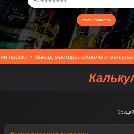
Узнать стоимость
ыезд мастера-технолога консультация и замер
Кальку
Создай