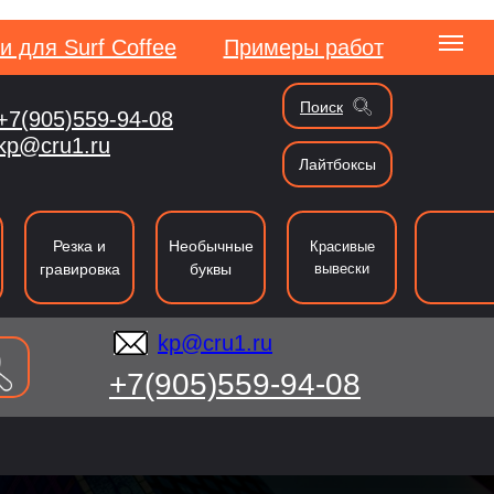
и для Surf Coffee
Примеры работ
Поиск
+7(905)559-94-08
kp@cru1.ru
kp@cru1.ru
Лайтбоксы
сии
Резка и
Необычные
Красивые
гравировка
буквы
вывески
kp@cru1.ru
+7(905)559-94-08
ография
Резка
Таблички и указатели