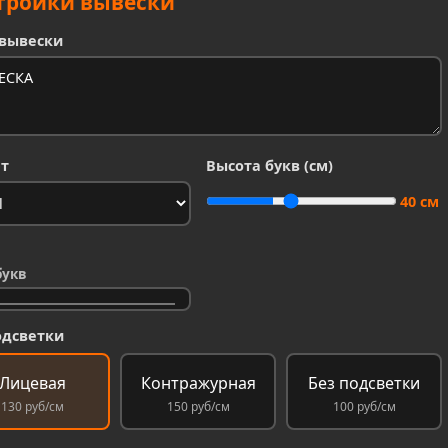
тройки вывески
 вывески
т
Высота букв (см)
40 см
букв
одсветки
Лицевая
Контражурная
Без подсветки
130 руб/см
150 руб/см
100 руб/см