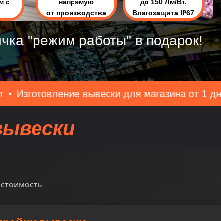
м с
напрямую
до 150 Лм/Вт.
от производства
Влагозащита IP67
ичка "режим работы" в подарок!
ние вывески для магазина от 1 дня
Бесплатн
вывески
 стоимость