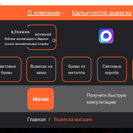
.
О компании
Калькулятор вывески
4,7⭐⭐⭐⭐⭐
Наружная
Рейтинг организации в Яндексе
реклама в МО
только положительные отзывы
ветовые
Вывески на
Буквы из
Световые
буквы
заказ
металла
короба
Получите быструю
Меню
консультацию
Объемные буквы
Световые буквы
Б
Главная
/
Вывеска магазин