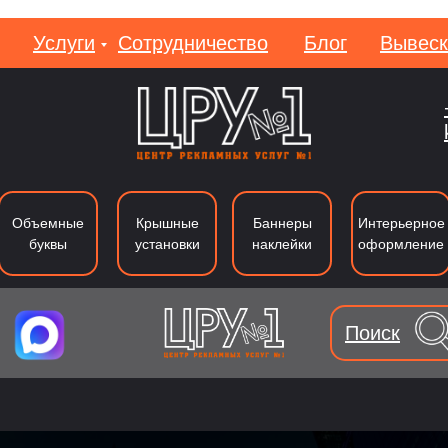
Услуги
Сотрудничество
Блог
Вывеск
Вакан
Объемные
Крышные
Баннеры
Интерьерное
буквы
установки
наклейки
оформление
Поиск
уквы из металла
Лайтбоксы
Вывеки
Тип