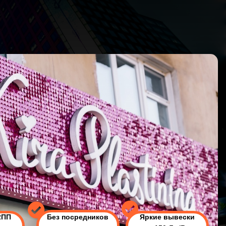
2ПП
Без посредников
Яркие
вывески