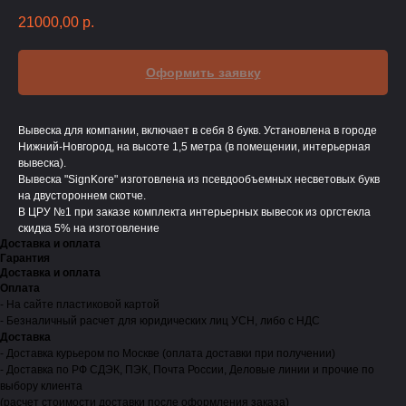
21000,00
р.
Оформить заявку
Вывеска для компании, включает в себя 8 букв. Установлена в городе
Нижний-Новгород, на высоте 1,5 метра (в помещении, интерьерная
вывеска).
Вывеска "SignKore" изготовлена из псевдообъемных несветовых букв
на двустороннем скотче.
В ЦРУ №1 при заказе комплекта интерьерных вывесок из оргстекла
скидка 5% на изготовление
Доставка и оплата
Гарантия
Доставка и оплата
Оплата
- На сайте пластиковой картой
- Безналичный расчет для юридических лиц УСН, либо с НДС
Доставка
- Доставка курьером по Москве (оплата доставки при получении)
- Доставка по РФ СДЭК, ПЭК, Почта России, Деловые линии и прочие по
выбору клиента
(расчет стоимости доставки после оформления заказа)