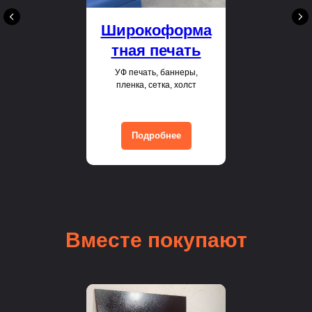
Широкоформа
тная печать
УФ печать, баннеры,
пленка, сетка, холст
Подробнее
Вместе покупают