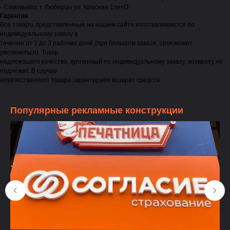
- Самовывоз: г. Люберцы ул. Красная 1литО
Гарантия
Все товары представленные на нашем сайте изготавливаются по
индивидуальному заказу в
течении от 1 до 3 рабочих дней (при большом заказе, срок может
увеличиться). Товар
надлежащего качества, купленный по индивидуальному заказу, возврату не
подлежит. В случае
некачественного товара гарантируем возврат средств.
Популярные рекламные конструкции