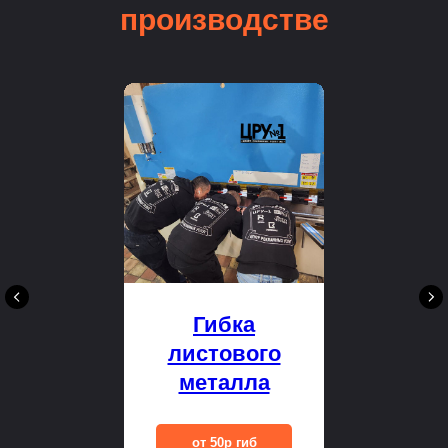
производстве
Гибка
листового
металла
от 50р гиб