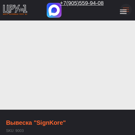
.
+7(905)559-94-08
Вывеска "SignKore"
SKU:
9003