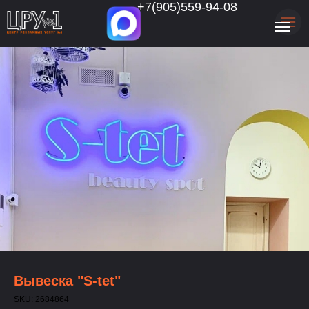
.
+7(905)559-94-08
Вывеска "S-tet"
SKU:
2684864