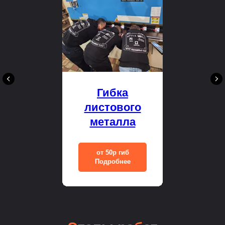
Гибка
листового
металла
от 50р гиб
Подробнее