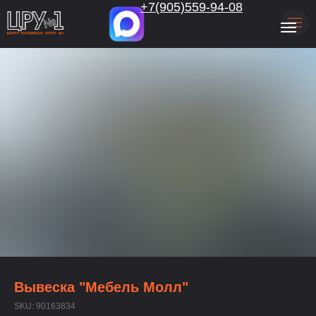
.
+7(905)559-94-08
Вывеска "Мебель Молл"
SKU:
90163834