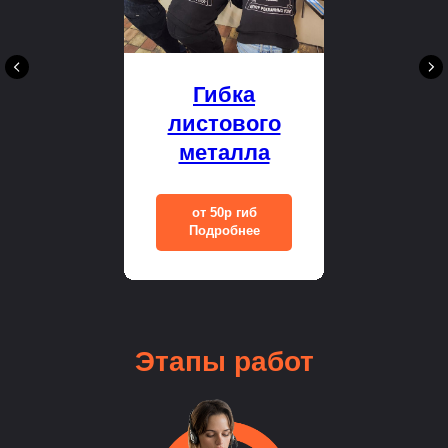
Гибка
листового
металла
от 50р гиб
Подробнее
Этапы
работ