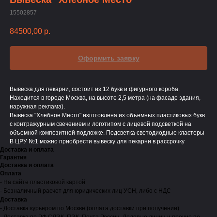
15502857
84500,00
р.
Оформить заявку
Вывеска для пекарни, состоит из 12 букв и фигурного короба.
Находится в городе Москва, на высоте 2,5 метра (на фасаде здания,
наружная реклама).
Вывеска "Хлебное Место" изготовлена из объемных пластиковых букв
с контражурным свечением и логотипом с лицевой подсветкой на
объемной композитной подложке. Подсветка светодиодные кластеры
В ЦРУ №1 можно приобрести вывеску для пекарни в рассрочку
Доставка и оплата
Гарантия
Доставка и оплата
Оплата
- На сайте пластиковой картой
- Безналичный расчет для юридических лиц УСН, либо с НДС
Доставка
- Доставка курьером по Москве (оплата доставки при получении)