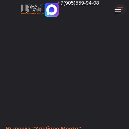
.
+7(905)559-94-08
Вывеска "Хлебное Место"