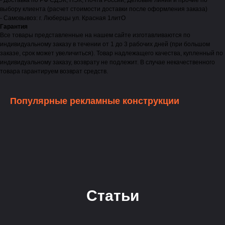
- Доставка по РФ СДЭК, ПЭК, Почта России, Деловые линии и прочие по
выбору клиента (расчет стоимости доставки после оформления заказа)
- Самовывоз: г. Люберцы ул. Красная 1литО
Гарантия
Все товары представленные на нашем сайте изготавливаются по
индивидуальному заказу в течении от 1 до 3 рабочих дней (при большом
заказе, срок может увеличиться). Товар надлежащего качества, купленный по
индивидуальному заказу, возврату не подлежит. В случае некачественного
товара гарантируем возврат средств.
Популярные рекламные конструкции
Статьи