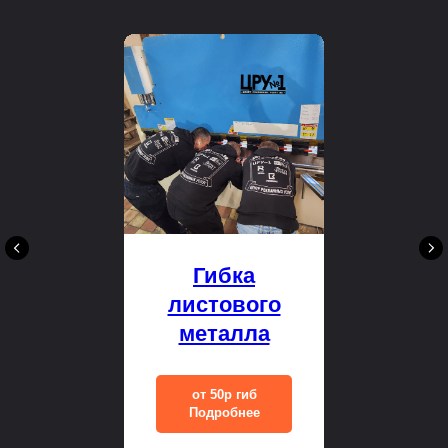
Гибка
листового
металла
от 50р гиб
Подробнее