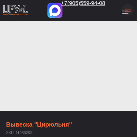
.
+7(905)559-94-08
Вывеска "Цирюльня"
SKU:
11085295