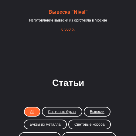
Вывеска "Nival"
Изготовление вывески из оргстекла в Москве
Вы
6 500
р.
Статьи
All
Световые буквы
Вывески
Буквы из металла
Световые короба