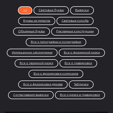
All
Световые буквы
Вывески
Буквы из металла
Световые короба
Объемные буквы
Рекламные конструкции
Все о типографии и полиграфии
Интерьерное оформление
Все о фрезерной резке
Все о лазерной резке
Все о гравировке
Все о фрезеровке композита
Все о фрезеровке дерева
Таблички
Согласование вывески
Все о резке и гравировке