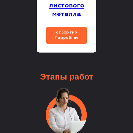
листового
металла
от 50р гиб
Подробнее
Этапы
работ