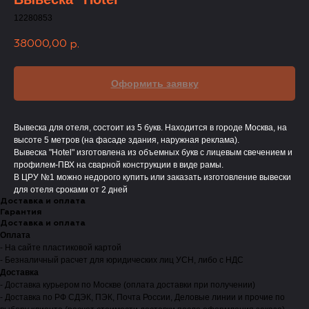
12280853
38000,00
р.
Оформить заявку
Вывеска для отеля, состоит из 5 букв. Находится в городе Москва, на
высоте 5 метров (на фасаде здания, наружная реклама).
Вывеска "Hotel" изготовлена из объемных букв с лицевым свечением и
профилем-ПВХ на сварной конструкции в виде рамы.
В ЦРУ №1 можно недорого купить или заказать изготовление вывески
для отеля сроками от 2 дней
Доставка и оплата
Гарантия
Доставка и оплата
Оплата
- На сайте пластиковой картой
- Безналичный расчет для юридических лиц УСН, либо с НДС
Доставка
- Доставка курьером по Москве (оплата доставки при получении)
- Доставка по РФ СДЭК, ПЭК, Почта России, Деловые линии и прочие по