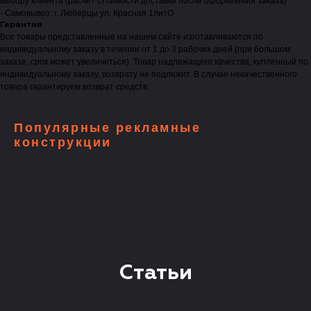
выбору клиента (расчет стоимости доставки после оформления заказа)
- Самовывоз: г. Люберцы ул. Красная 1литО
Гарантия
Все товары представленные на нашем сайте изготавливаются по
индивидуальному заказу в течении от 1 до 3 рабочих дней (при большом
заказе, срок может увеличиться). Товар надлежащего качества, купленный по
индивидуальному заказу, возврату не подлежит. В случае некачественного
товара гарантируем возврат средств.
Популярные рекламные
конструкции
Статьи