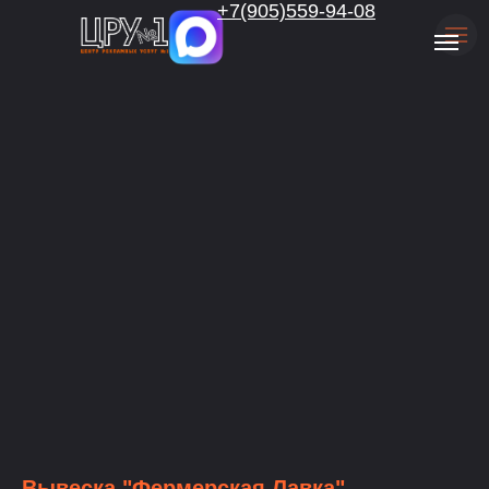
.
+7(905)559-94-08
Вывеска "Фермерская Лавка"