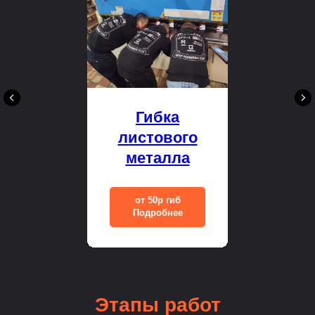
Гибка
листового
металла
от 50р гиб
Подробнее
Этапы
работ