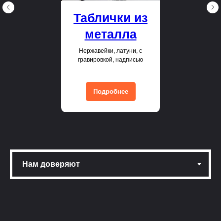
Таблички из
металла
Нержавейки, латуни, с
гравировкой, надписью
Подробнее