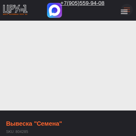
.
+7(905)559-94-08
Вывеска "Семена"
SKU:
804285