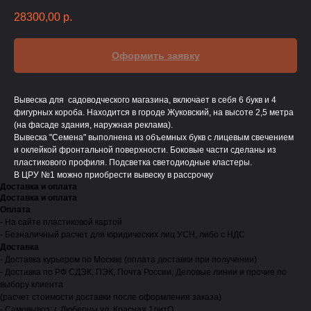
28300,00
р.
Оформить заявку
Вывеска для садоводческого магазина, включает в себя 6 букв и 4
фигурных короба. Находится в городе Жуковский, на высоте 2,5 метра
(на фасаде здания, наружная реклама).
Вывеска "Семена" выполнена из объемных букв с лицевым свечением
и оклейкой фронтальной поверхности. Боковые части сделаны из
пластикового профиля. Подсветка светодиодные кластеры.
В ЦРУ №1 можно приобрести вывеску в рассрочку
Доставка и оплата
Доставка и оплата
Оплата
- На сайте пластиковой картой
- Безналичный расчет для юридических лиц УСН, либо с НДС
Доставка
- Доставка курьером по Москве (оплата доставки при получении)
- Доставка по РФ СДЭК, ПЭК, Почта России, Деловые линии и прочие по
выбору клиента
(расчет стоимости доставки после оформления заказа)
- Самовывоз: г. Люберцы ул. Красная 1литО