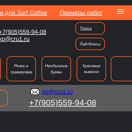
и для Surf Coffee
Примеры работ
Поиск
+7(905)559-94-08
kp@cru1.ru
kp@cru1.ru
Лайтбоксы
сии
Резка и
Необычные
Красивые
гравировка
буквы
вывески
kp@cru1.ru
+7(905)559-94-08
ография
Резка
Таблички и указатели