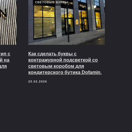
СВЕТОВЫЕ БУКВЫ
ип с
Как сделать буквы с
й на
контражурной подсветкой со
для
световым коробом для
кондитерского бутика Dofamin.
25.02.2026