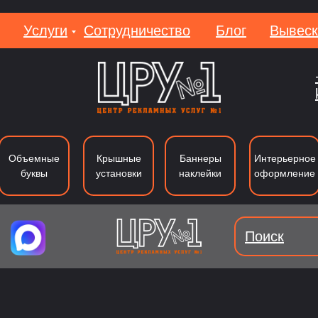
Услуги
Сотрудничество
Блог
Вывеск
Вакан
Объемные
Крышные
Баннеры
Интерьерное
буквы
установки
наклейки
оформление
Поиск
уквы из металла
Лайтбоксы
Вывеки
Тип