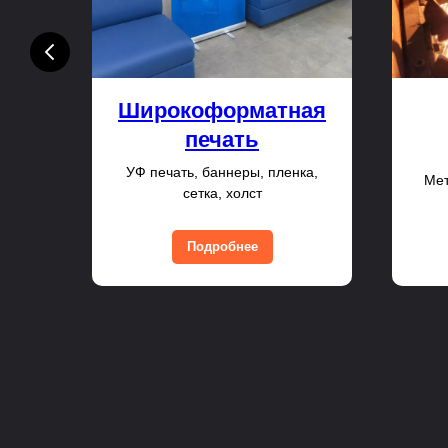
е
Широкоформатная
печать
УФ печать, баннеры, пленка,
ло,
Мет
сетка, холст
Подробнее