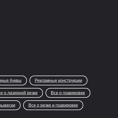
ные буквы
Рекламные конструкции
е о лазерной резке
Все о гравировке
вывески
Все о резке и гравировке