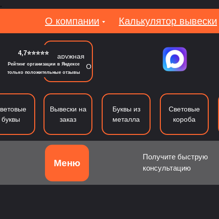
.
О компании
Калькулятор вывески
4,7⭐⭐⭐⭐⭐
Наружная
Рейтинг организации в Яндексе
реклама в МО
только положительные отзывы
ветовые
Вывески на
Буквы из
Световые
буквы
заказ
металла
короба
Получите быструю
Меню
консультацию
Объемные буквы
Световые буквы
Б