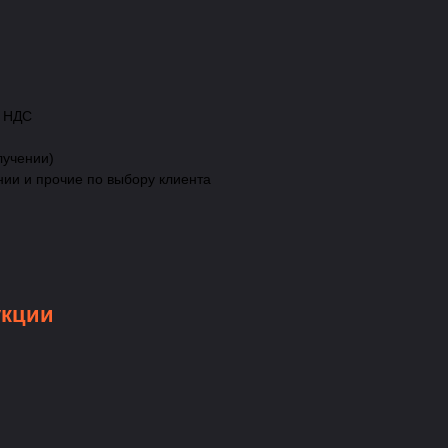
с НДС
лучении)
нии и прочие по выбору клиента
укции