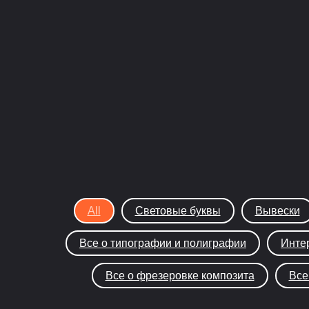
All
Световые буквы
Вывески
Все о типографии и полиграфии
Инте
Все о фрезеровке композита
Все