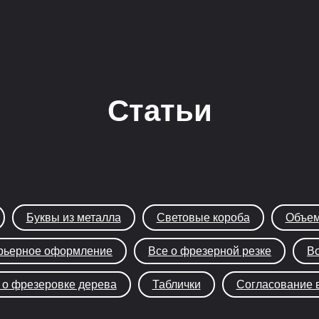
Статьи
Буквы из металла
Световые короба
Объем
рьерное оформление
Все о фрезерной резке
Вс
 о фрезеровке дерева
Таблички
Согласование 