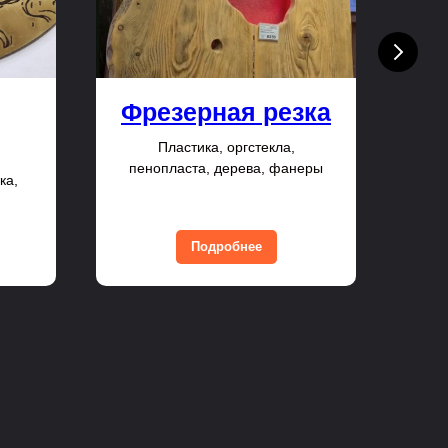
Фрезерная резка
Пластика, оргстекла,
пенопласта, дерева, фанеры
ка,
Пл
Подробнее