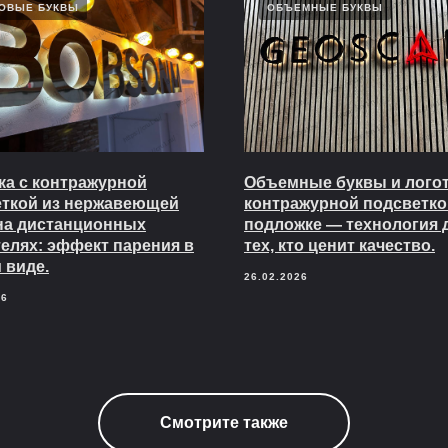
ОВЫЕ БУКВЫ
ОБЪЕМНЫЕ БУКВЫ
а с контражурной
Объемные буквы и логот
еткой из нержавеющей
контражурной подсветко
на дистанционных
подложке — технология 
елях: эффект парения в
тех, кто ценит качество.
 виде.
26.02.2026
26
Смотрите также