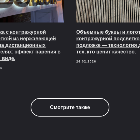
а с контражурной
Объемные буквы и логот
еткой из нержавеющей
контражурной подсветко
на дистанционных
подложке — технология 
елях: эффект парения в
тех, кто ценит качество.
 виде.
26.02.2026
26
Смотрите также