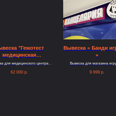
ывеска "Гемотест
Вывеска « Банди иг
медицинская
»
лаборатория"
ка для медицинского центра,
Вывеска для магазина игр
собрана из 30 букв
представляет собой фигурны
62 000
р.
9 999
р.