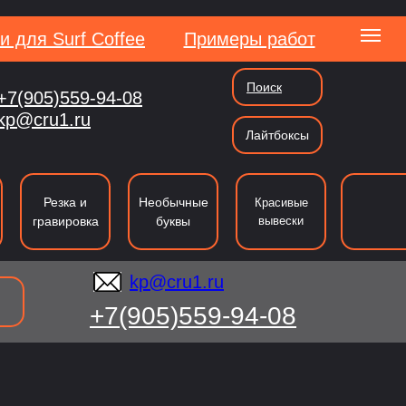
и для Surf Coffee
Примеры работ
Поиск
+7(905)559-94-08
kp@cru1.ru
kp@cru1.ru
Лайтбоксы
сии
Резка и
Необычные
Красивые
гравировка
буквы
вывески
kp@cru1.ru
+7(905)559-94-08
ография
Резка
Таблички и указатели