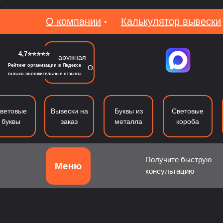
.
О компании
Калькулятор вывески
4,7⭐⭐⭐⭐⭐
Наружная
Рейтинг организации в Яндексе
реклама в МО
только положительные отзывы
ветовые
Вывески на
Буквы из
Световые
буквы
заказ
металла
короба
Получите быструю
Меню
консультацию
Объемные буквы
Световые буквы
Б