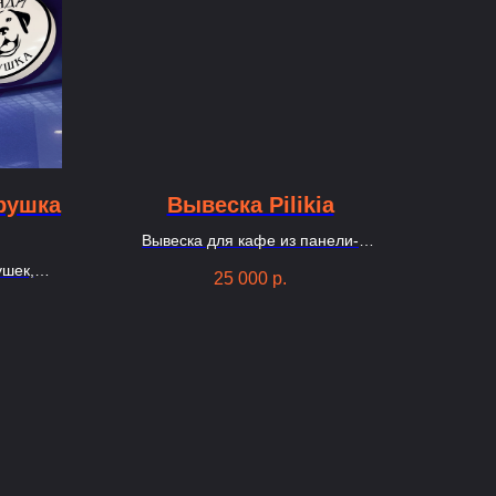
рушка
Вывеска Pilikia
Вывеска для кафе из панели-
кронштейна, цветных объемных букв и
ушек,
25 000
р.
логотипа, выполнено из алюминиевого
й короб
композитного материала.