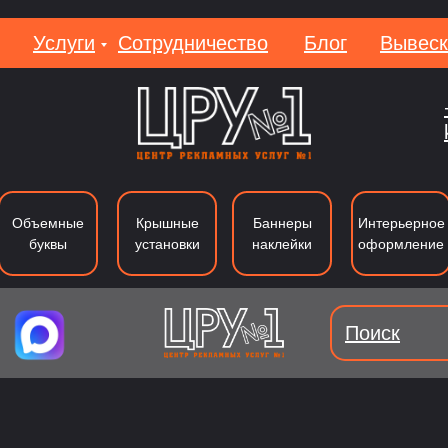
Услуги
Сотрудничество
Блог
Вывеск
Вакан
Объемные
Крышные
Баннеры
Интерьерное
буквы
установки
наклейки
оформление
Поиск
уквы из металла
Лайтбоксы
Вывеки
Тип