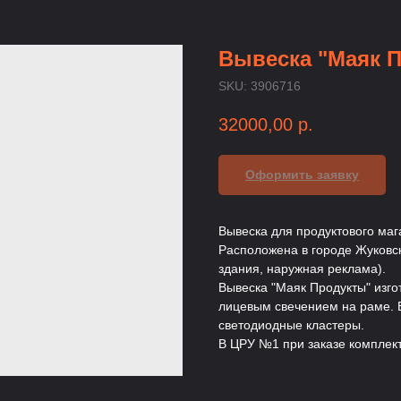
Вывеска "Маяк 
SKU:
3906716
32000,00
р.
Оформить заявку
Вывеска для продуктового мага
Расположена в городе Жуковск
здания, наружная реклама).
Вывеска "Маяк Продукты" изго
лицевым свечением на раме. 
светодиодные кластеры.
В ЦРУ №1 при заказе комплект