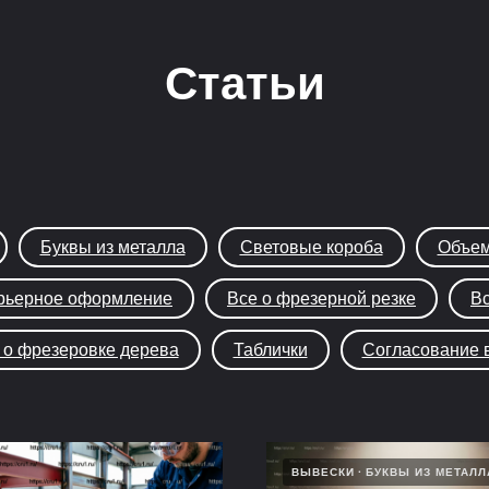
Статьи
Буквы из металла
Световые короба
Объем
рьерное оформление
Все о фрезерной резке
Вс
 о фрезеровке дерева
Таблички
Согласование 
ВЫВЕСКИ
БУКВЫ ИЗ МЕТАЛЛ