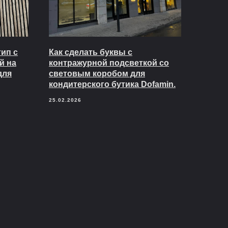
ип с
Как сделать буквы с
й на
контражурной подсветкой со
для
световым коробом для
кондитерского бутика Dofamin.
25.02.2026