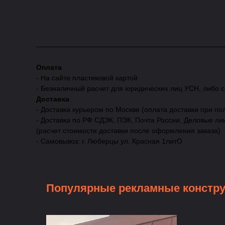
Оплата
- На сайте пластиковой картой
- Безналичный расчет для юридических лиц УСН, либо 
Доставка
- Доставка курьером по Москве (оплата доставки при по
- Доставка по РФ СДЭК, ПЭК, Почта России, Деловые ли
(расчет стоимости доставки после оформления заказа)
- Самовывоз: г. Люберцы ул. Красная 1литО
Популярные рекламные констр