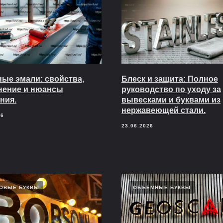
ые эмали: свойства,
Блеск и защита: Полное
нение и нюансы
руководство по уходу за
ния.
вывесками и буквами из
нержавеющей стали.
26
23.06.2026
ОВЫЕ БУКВЫ
ОБЪЕМНЫЕ БУКВЫ