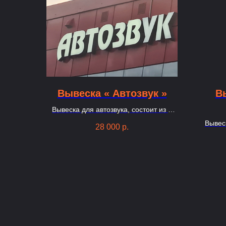
Вывеска « Автозвук »
В
Вывеска для автозвука, состоит из 8
букв высота 50см
Вывес
28 000
р.