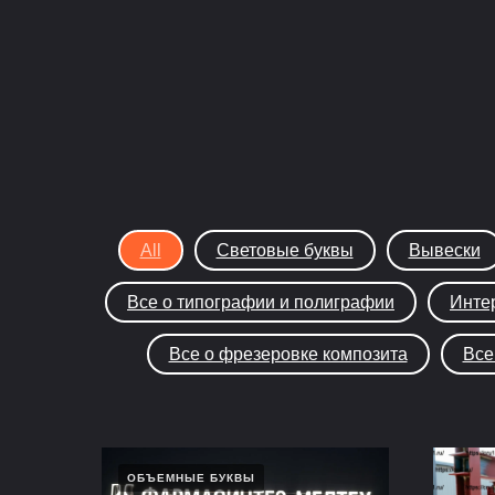
All
Световые буквы
Вывески
Все о типографии и полиграфии
Инте
Все о фрезеровке композита
Все
ОБЪЕМНЫЕ БУКВЫ