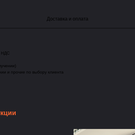
Доставка и оплата
с НДС
лучении)
нии и прочие по выбору клиента
укции