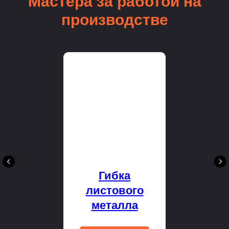
Мастера за работой на
производстве
Гибка
листового
металла