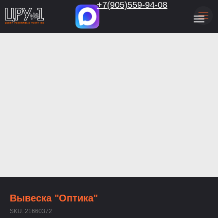
.
+7(905)559-94-08
Вывеска "Оптика"
SKU:
21660372