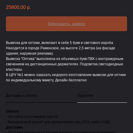
25800,00
р.
Оформить заявку
Вывеска для оптики, включает в себя 5 букв и светового короба.
Находится в городе Раменское, на высоте 2,5 метра (на фасаде
здания, наружная реклама).
Вывеска "Оптика" выполнена из объемных букв ПВХ с контражурным
свечением на дистанционных держателях. Подсветка светодиодные
кластеры.
В ЦРУ №1 можно заказать недорого изготовление вывески для оптики
по индивидуальному макету. Дизайн бесплатно
Доставка и оплата
Гарантия
Оплата
- На сайте пластиковой картой
- Безналичный расчет для юридических лиц УСН, либо с НДС
Доставка
- Доставка курьером по Москве (оплата доставки при получении)