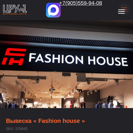
.
+7(905)559-94-08
Вывеска « Fashion house »
SKU:
155845