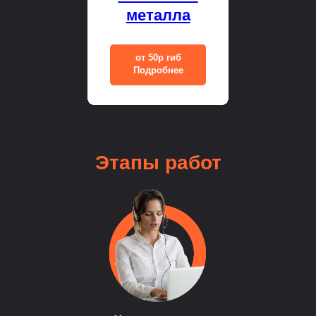
металла
от 50р гиб
Подробнее
Этапы
работ