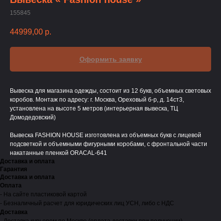
155845
44999,00
р.
Оформить заявку
Вывеска для магазина одежды, состоит из 12 букв, объемных световых
коробов. Монтаж по адресу: г. Москва, Ореховый б-р, д. 14ст3,
установлена на высоте 5 метров (интерьерная вывеска, ТЦ
Домодедовский)
Вывеска FASHION HOUSE изготовлена из объемных букв с лицевой
подсветкой и объемными фигурными коробами, с фронтальной части
накатанные пленкой ORACAL-641
Доставка и оплата
Гарантия
Доставка и оплата
Оплата
- На сайте пластиковой картой
- Безналичный расчет для юридических лиц УСН, либо с НДС
Доставка