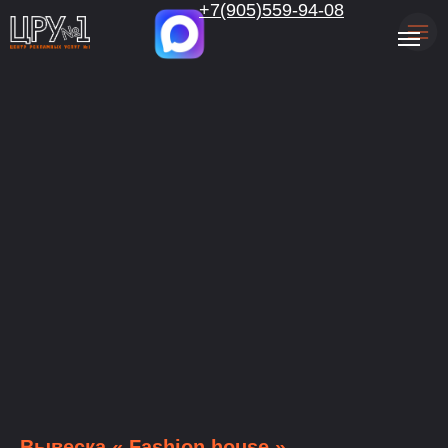
.
+7(905)559-94-08
Вывеска « Fashion house »