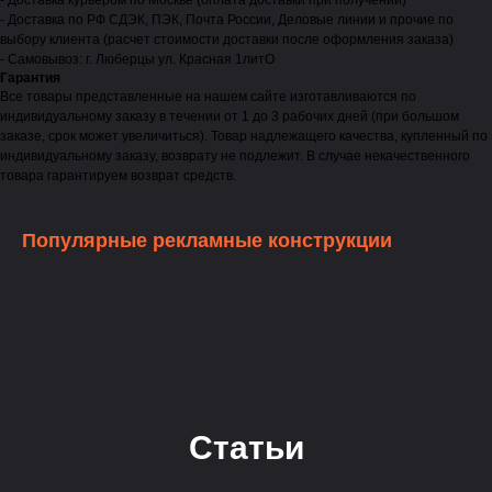
- Доставка курьером по Москве (оплата доставки при получении)
- Доставка по РФ СДЭК, ПЭК, Почта России, Деловые линии и прочие по
выбору клиента (расчет стоимости доставки после оформления заказа)
- Самовывоз: г. Люберцы ул. Красная 1литО
Гарантия
Все товары представленные на нашем сайте изготавливаются по
индивидуальному заказу в течении от 1 до 3 рабочих дней (при большом
заказе, срок может увеличиться). Товар надлежащего качества, купленный по
индивидуальному заказу, возврату не подлежит. В случае некачественного
товара гарантируем возврат средств.
Популярные рекламные конструкции
Статьи