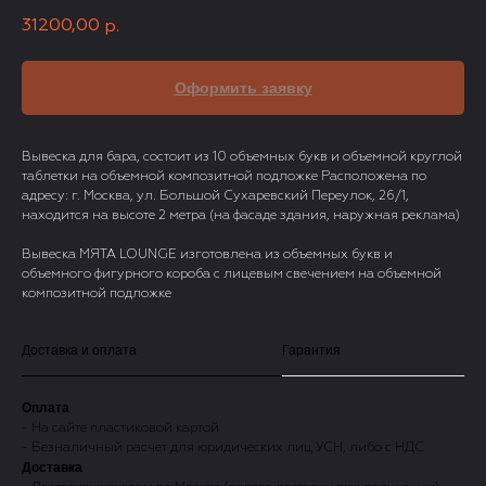
31200,00
р.
Оформить заявку
Вывеска для бара, состоит из 10 объемных букв и объемной круглой
таблетки на объемной композитной подложке Расположена по
адресу: г. Москва, ул. Большой Сухаревский Переулок, 26/1,
находится на высоте 2 метра (на фасаде здания, наружная реклама)
Вывеска МЯТА LOUNGE изготовлена из объемных букв и
объемного фигурного короба с лицевым свечением на объемной
композитной подложке
Доставка и оплата
Гарантия
Оплата
- На сайте пластиковой картой
- Безналичный расчет для юридических лиц УСН, либо с НДС
Доставка