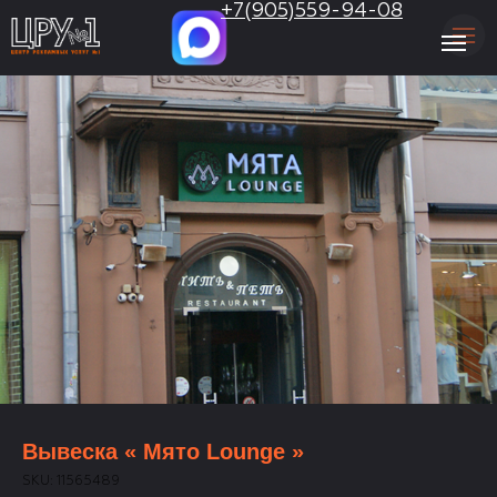
.
+7(905)559-94-08
Вывеска « Мято Lounge »
SKU:
11565489