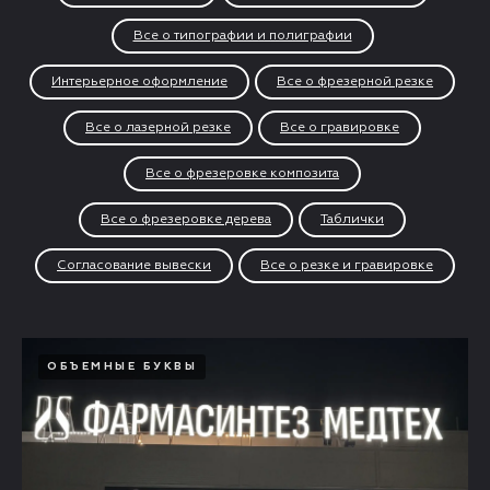
Все о типографии и полиграфии
Интерьерное оформление
Все о фрезерной резке
Все о лазерной резке
Все о гравировке
Все о фрезеровке композита
Все о фрезеровке дерева
Таблички
Согласование вывески
Все о резке и гравировке
ОБЪЕМНЫЕ БУКВЫ