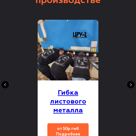
производстве
Гибка
листового
металла
от 50р гиб
Подробнее