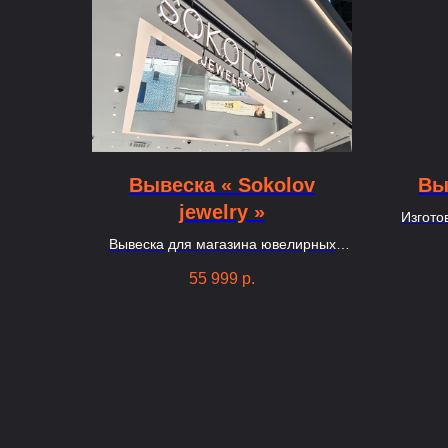
Вывеска « Sokolov
Вы
jewelry »
Изгото
Вывеска для магазина ювелирных
изделий, состоит из 14 букв из
55 999
р.
нержавеки со световым лицом на
металлораме