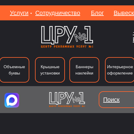
Услуги
Сотрудничество
Блог
Вывеск
Вакан
Объемные
Крышные
Баннеры
Интерьерное
буквы
установки
наклейки
оформление
Поиск
уквы из металла
Лайтбоксы
Вывеки
Тип