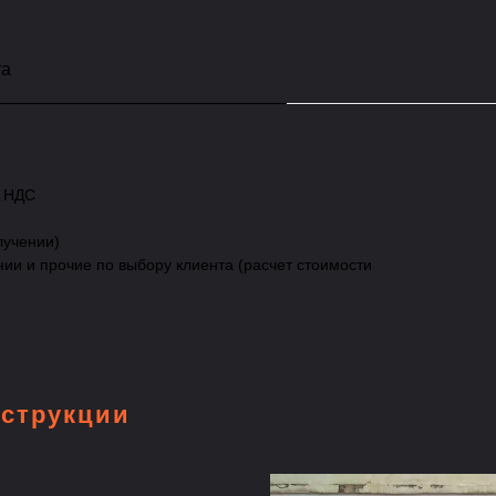
та
с НДС
лучении)
нии и прочие по выбору клиента (расчет стоимости
струкции