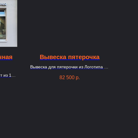
чная
Вывеска пятерочка
Вывеска для пятерочки из Логотипа на
красном фоне, объемных и маленьких
т из 17
82 500
р.
букв.
йкой под