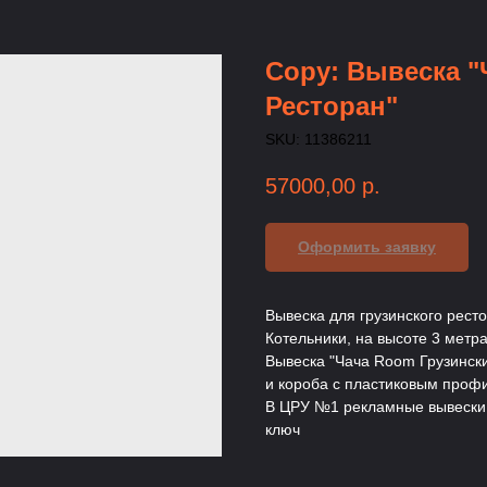
Copy: Вывеска "
Ресторан"
SKU:
11386211
57000,00
р.
Оформить заявку
Вывеска для грузинского ресто
Котельники, на высоте 3 метр
Вывеска "Чача Room Грузински
и короба с пластиковым проф
В ЦРУ №1 рекламные вывески в
ключ