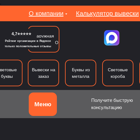
.
О компании
Калькулятор вывески
4,7⭐⭐⭐⭐⭐
Наружная
Рейтинг организации в Яндексе
реклама в МО
только положительные отзывы
ветовые
Вывески на
Буквы из
Световые
буквы
заказ
металла
короба
Получите быструю
Меню
консультацию
Объемные буквы
Световые буквы
Б