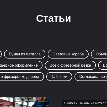
Статьи
Буквы из металла
Световые короба
Объем
рьерное оформление
Все о фрезерной резке
Вс
 о фрезеровке дерева
Таблички
Согласование 
ВЫВЕСКИ
БУКВЫ ИЗ МЕТАЛЛ