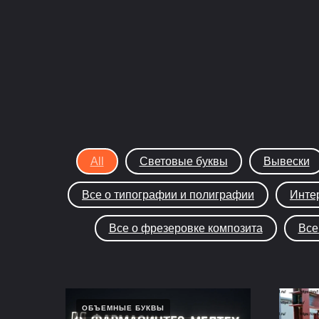
All
Световые буквы
Вывески
Все о типографии и полиграфии
Инте
Все о фрезеровке композита
Все
ОБЪЕМНЫЕ БУКВЫ