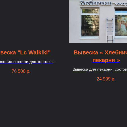
веска "Lc Walkiki"
Вывеска « Хлебни
пекарня »
вление вывески для торгового
центра в Москве из букв
Вывеска для пекарни, состои
76 500
р.
букв на металло раме с окле
24 999
р.
фасад