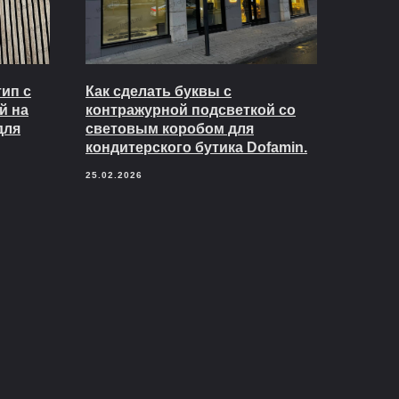
ип с
Как сделать буквы с
й на
контражурной подсветкой со
для
световым коробом для
кондитерского бутика Dofamin.
25.02.2026