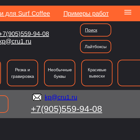
и для Surf Coffee
Примеры работ
Поиск
+7(905)559-94-08
kp@cru1.ru
kp@cru1.ru
Лайтбоксы
сии
Резка и
Необычные
Красивые
гравировка
буквы
вывески
kp@cru1.ru
+7(905)559-94-08
ография
Резка
Таблички и указатели