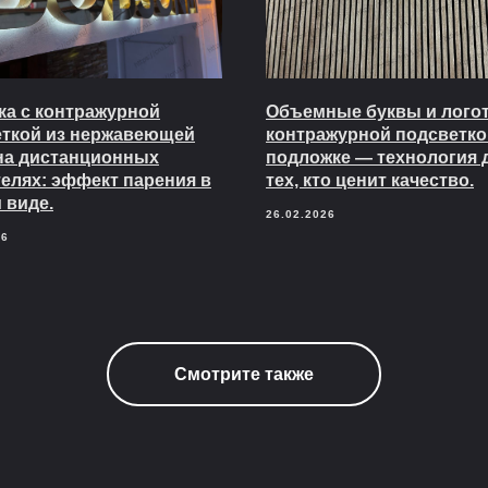
а с контражурной
Объемные буквы и логот
еткой из нержавеющей
контражурной подсветко
на дистанционных
подложке — технология 
елях: эффект парения в
тех, кто ценит качество.
 виде.
26.02.2026
26
Смотрите также