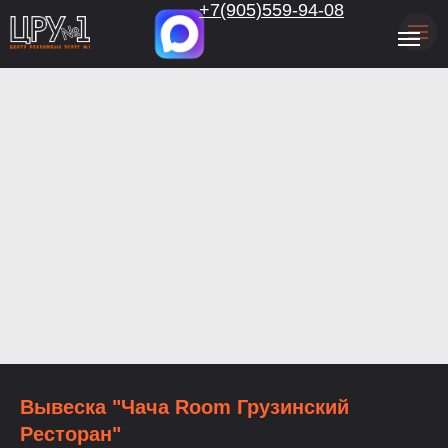
.
+7(905)559-94-08
Вывеска "Чача Room Грузинский
Ресторан"