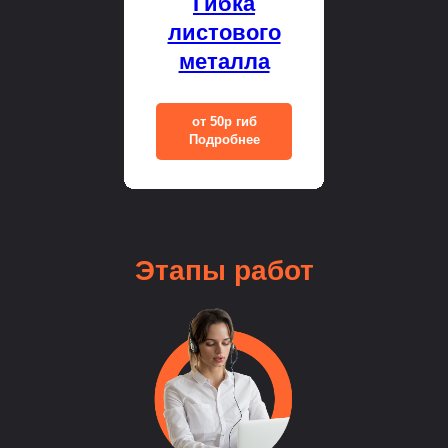
Гибка
листового
металла
от 50р гиб
Подробнее
Этапы
работ