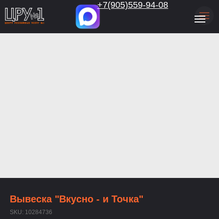
.
+7(905)559-94-08
Вывеска "Вкусно - и Точка"
SKU:
10284736