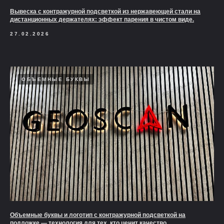
Вывеска с контражурной подсветкой из нержавеющей стали на
дистанционных держателях: эффект парения в чистом виде.
27.02.2026
ОБЪЕМНЫЕ БУКВЫ
Объемные буквы и логотип с контражурной подсветкой на
подложке — технология для тех, кто ценит качество.