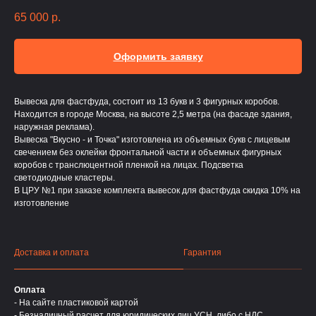
65 000
р.
Оформить заявку
Вывеска для фастфуда, состоит из 13 букв и 3 фигурных коробов.
Находится в городе Москва, на высоте 2,5 метра (на фасаде здания,
наружная реклама).
Вывеска "Вкусно - и Точка" изготовлена из объемных букв с лицевым
свечением без оклейки фронтальной части и объемных фигурных
коробов с транслюцентной пленкой на лицах. Подсветка
светодиодные кластеры.
В ЦРУ №1 при заказе комплекта вывесок для фастфуда скидка 10% на
изготовление
Доставка и оплата
Гарантия
Оплата
- На сайте пластиковой картой
- Безналичный расчет для юридических лиц УСН, либо с НДС