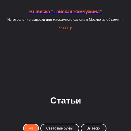
Вывеска "Тайская жемчужина"
кв
Изготовление вывески для массажного салона в Москве из объемных
букв
73 000
р.
Статьи
All
Световые буквы
Вывески