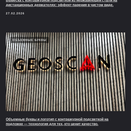
Вывеска с контражурной подсветкой из нержавеющей стали на
дистанционных держателях: эффект парения в чистом виде.
27.02.2026
ОБЪЕМНЫЕ БУКВЫ
Объемные буквы и логотип с контражурной подсветкой на
подложке — технология для тех, кто ценит качество.