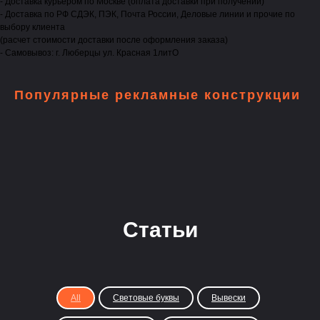
- Доставка курьером по Москве (оплата доставки при получении)
- Доставка по РФ СДЭК, ПЭК, Почта России, Деловые линии и прочие по
выбору клиента
(расчет стоимости доставки после оформления заказа)
- Самовывоз: г. Люберцы ул. Красная 1литО
Популярные рекламные конструкции
Статьи
All
Световые буквы
Вывески