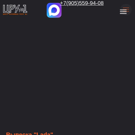
.
+7(905)559-94-08
Вывеска "Lada"