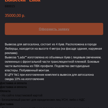
680015
35000,00
р.
Оформить заявку
Вывеска для автосалона, состоит из 4 букв. Расположена в городе
Люберцы, находится на высоте 4 метра (на фасаде здания, наружная
реклама).
Вывеска "Lada"" изготовлена из объемных букв с лицевым свечением,
оклеенных с фронтальной части транслюцентной пленкой. Боковые
части выполнены из ПВХ-профиля. Подсветка светодиодные
кластеры. Побуквенный монтаж.
В ЦРУ №1 при изготовлении комплекта вывесок для автосалона
скидка 10% на изготовление
Доставка и оплата
Доставка и оплата
Оплата
- На сайте пластиковой картой
- Безналичный расчет для юридических лиц УСН, либо с НДС
Доставка