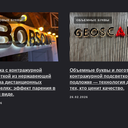
ОВЫЕ БУКВЫ
ОБЪЕМНЫЕ БУКВЫ
а с контражурной
Объемные буквы и логот
еткой из нержавеющей
контражурной подсветко
на дистанционных
подложке — технология 
елях: эффект парения в
тех, кто ценит качество.
 виде.
26.02.2026
26