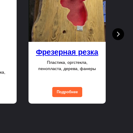
Фрезерная резка
Пластика, оргстекла,
пенопласта, дерева, фанеры
ка,
Пл
Подробнее