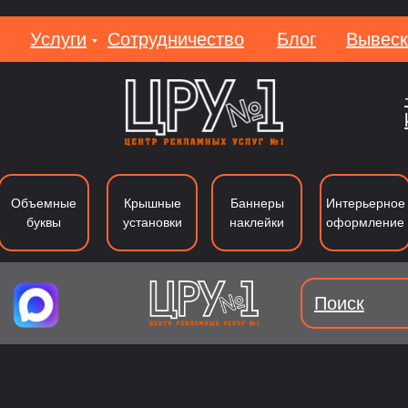
Услуги
Сотрудничество
Блог
Вывеск
Вакан
Объемные
Крышные
Баннеры
Интерьерное
буквы
установки
наклейки
оформление
Поиск
уквы из металла
Лайтбоксы
Вывеки
Тип