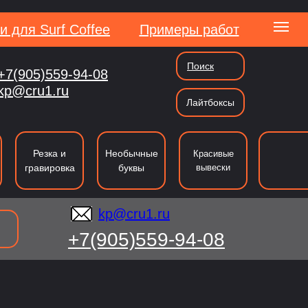
и для Surf Coffee
Примеры работ
Поиск
+7(905)559-94-08
kp@cru1.ru
kp@cru1.ru
Лайтбоксы
сии
Резка и
Необычные
Красивые
гравировка
буквы
вывески
kp@cru1.ru
+7(905)559-94-08
ография
Резка
Таблички и указатели