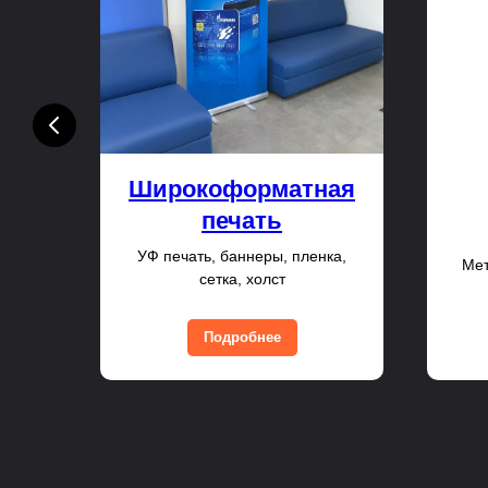
е
Широкоформатная
печать
УФ печать, баннеры, пленка,
ло,
Мет
сетка, холст
Подробнее