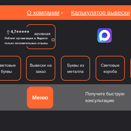
.
О компании
Калькулятор вывески
4,7⭐⭐⭐⭐⭐
Наружная
Рейтинг организации в Яндексе
реклама в МО
только положительные отзывы
ветовые
Вывески на
Буквы из
Световые
буквы
заказ
металла
короба
Получите быструю
Меню
консультацию
Объемные буквы
Световые буквы
Б