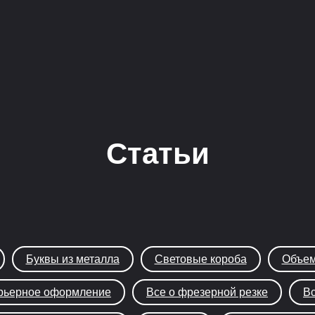
Статьи
Буквы из металла
Световые короба
Объем
рьерное оформление
Все о фрезерной резке
Вс