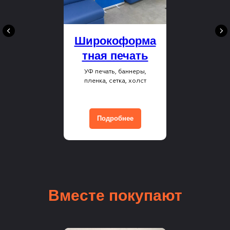
Широкоформа
тная печать
УФ печать, баннеры,
пленка, сетка, холст
Подробнее
Вместе покупают