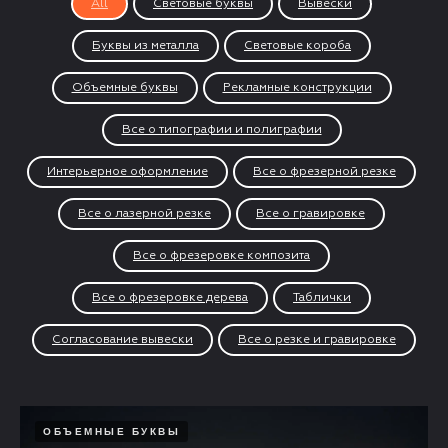
All
Световые буквы
Вывески
Буквы из металла
Световые короба
Объемные буквы
Рекламные конструкции
Все о типографии и полиграфии
Интерьерное оформление
Все о фрезерной резке
Все о лазерной резке
Все о гравировке
Все о фрезеровке композита
Все о фрезеровке дерева
Таблички
Согласование вывески
Все о резке и гравировке
ОБЪЕМНЫЕ БУКВЫ