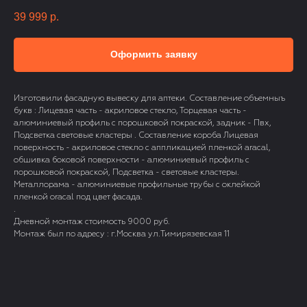
39 999
р.
Оформить заявку
Изготовили фасадную вывеску для аптеки. Составление объемныъ
букв : Лицевая часть - акриловое стекло, Торцевая часть -
алюминиевый профиль с порошковой покраской, задник - Пвх,
Подсветка световые кластеры . Составление короба Лицевая
поверхность - акриловое стекло с аппликацией пленкой aracal,
обшивка боковой поверхности - алюминиевый профиль с
порошковой покраской, Подсветка - световые кластеры.
Металлорама - алюминиевые профильные трубы с оклейкой
пленкой oracal под цвет фасада.
.
Дневной монтаж стоимость 9000 руб.
Монтаж был по адресу : г.Москва ул.Тимирязевская 11