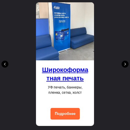
Широкоформа
тная печать
УФ печать, баннеры,
пленка, сетка, холст
Подробнее