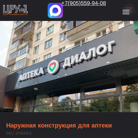
.
+7(905)559-94-08
Наружная конструкция для аптеки
SKU:
4586412