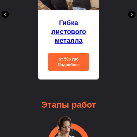
Гибка
листового
металла
от 50р гиб
Подробнее
Этапы
работ