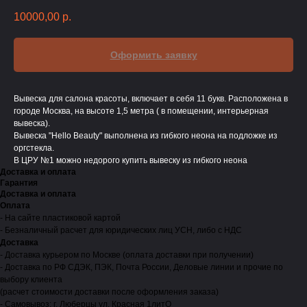
10000,00
р.
Оформить заявку
Вывеска для салона красоты, включает в себя 11 букв. Расположена в
городе Москва, на высоте 1,5 метра ( в помещении, интерьерная
вывеска).
Вывеска "Hello Beauty" выполнена из гибкого неона на подложке из
оргстекла.
В ЦРУ №1 можно недорого купить вывеску из гибкого неона
Доставка и оплата
Гарантия
Доставка и оплата
Оплата
- На сайте пластиковой картой
- Безналичный расчет для юридических лиц УСН, либо с НДС
Доставка
- Доставка курьером по Москве (оплата доставки при получении)
- Доставка по РФ СДЭК, ПЭК, Почта России, Деловые линии и прочие по
выбору клиента
(расчет стоимости доставки после оформления заказа)
- Самовывоз: г. Люберцы ул. Красная 1литО