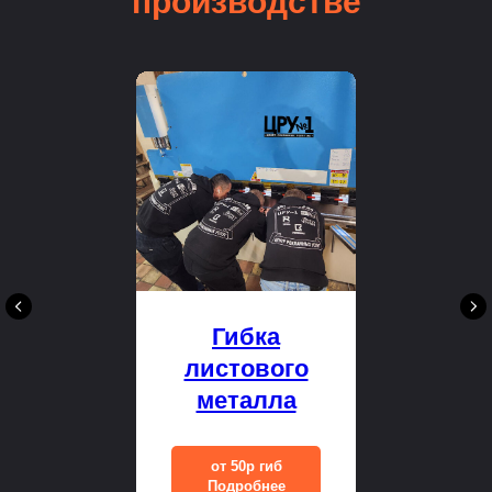
производстве
Гибка
листового
металла
от 50р гиб
Подробнее