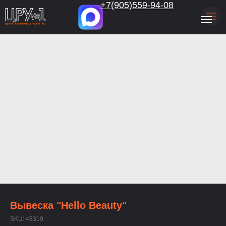
.
+7(905)559-94-08
Вывеска "Hello Beauty"
SKU:
48319