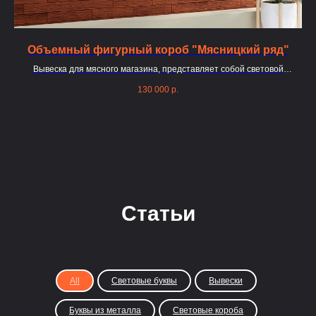
Объемный фигурный короб "Мясницкий ряд"
Вывеска для мясного магазина, представляет собой световой
фигурный короб
фо
130 000
р.
Статьи
All
Световые буквы
Вывески
Буквы из металла
Световые короба