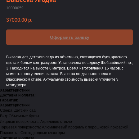
10000059
37000,00
р.
Оформить заявку
Вывеска для детского сада из объемных, светящихся букв, красного
цвета и белым контражуром. Установлена по адресу Шебашёвский пр.,
3. Находится на высоте 6 метров. Время изготовления 15 часов, с
момента поступления заказа. Вывеска ягодка выполнена в
классическом стиле. Актуальную стоимость вывески уточните у
менеджера.
Характеристики
Доставка и оплата:
Гарантия:
Характеристики
Сфера: Детский сад
Вид: Объемные буквы
Лицевая поверхность: Акриловое стекло
Торцевая поверхность: Алюминиевый профиль с порошковой покраской
Подсветка: Светодиодные кластеры
Доставка и оплата: