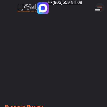
.
+7(905)559-94-08
Вывеска Ягодка