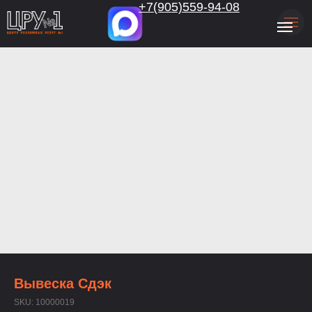
.
+7(905)559-94-08
Вывеска Сдэк
SKU:
10000019