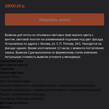
28000,00
р.
Оформить заявку
Вывеска для почты из объемных световых букв черного цвета с
кантом, световой логотип на алюминиевой подложке под цвет фасада.
Установлена по адресу г. Москва, ул. С.П. Попова, 34/1. Находится на
фасаде здания. Время изготовления 12 часов, с момента поступления
заказа. Вывеска Сдэк выполнена по фирменному стилю компании.
Актуальную стоимость вывески уточните у менеджера.
Характеристики
Доставка и оплата:
Гарантия:
Характеристики
Сфера: Почта
Вид: Объемные буквы
Лицевая поверхность: Акриловое стекло с оклейкой поленкой oracal
Торцевая поверхность: Алюминиевый профиль с порошковой покраской
Задник: Алюминиевая подложка
Подсветка: Световые кластеры
Доставка и оплата:
Оплата