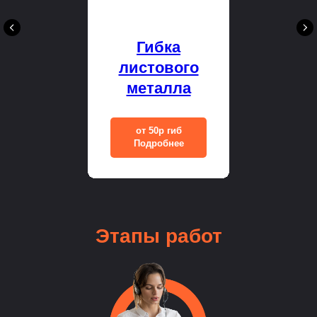
Гибка
листового
металла
от 50р гиб
Подробнее
Этапы
работ