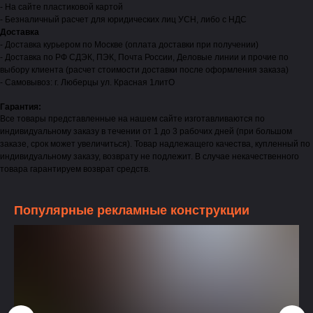
- На сайте пластиковой картой
- Безналичный расчет для юридических лиц УСН, либо с НДС
Доставка
- Доставка курьером по Москве (оплата доставки при получении)
- Доставка по РФ СДЭК, ПЭК, Почта России, Деловые линии и прочие по
выбору клиента (расчет стоимости доставки после оформления заказа)
- Самовывоз: г. Люберцы ул. Красная 1литО
Гарантия:
Все товары представленные на нашем сайте изготавливаются по
индивидуальному заказу в течении от 1 до 3 рабочих дней (при большом
заказе, срок может увеличиться). Товар надлежащего качества, купленный по
индивидуальному заказу, возврату не подлежит. В случае некачественного
товара гарантируем возврат средств.
Популярные рекламные конструкции