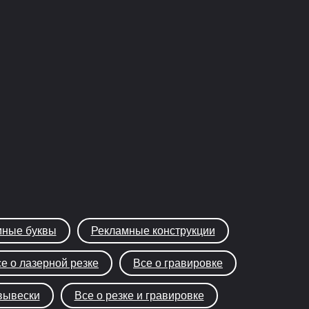
ные буквы
Рекламные конструкции
е о лазерной резке
Все о гравировке
вывески
Все о резке и гравировке