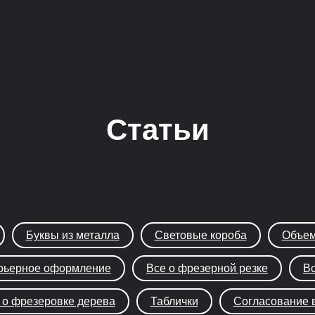
Статьи
Буквы из металла
Световые короба
Объем
рьерное оформление
Все о фрезерной резке
Вс
 о фрезеровке дерева
Таблички
Согласование 