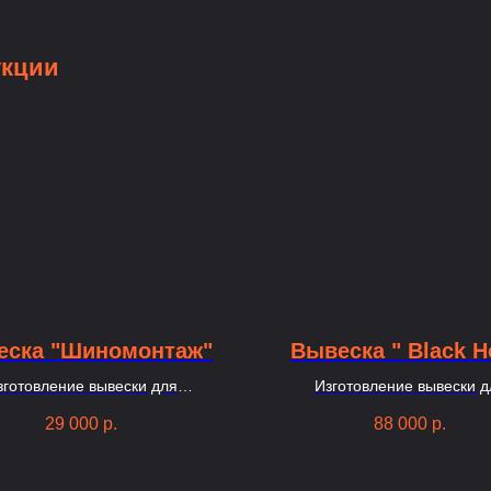
укции
еска "Шиномонтаж"
Вывеска " Black H
зготовление вывески для
Изготовление вывески д
омонтажа в Москве из букв
компьютерного клуба в Москве
29 000
р.
88 000
р.