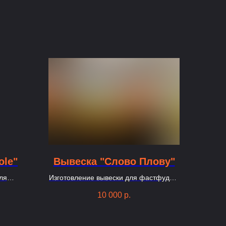
ole"
Вывеска "Слово Плову"
ля
Изготовление вывески для фастфуда в
 из букв
Москве
10 000
р.