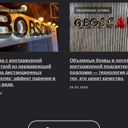
ОВЫЕ БУКВЫ
ОБЪЕМНЫЕ БУКВЫ
а с контражурной
Объемные буквы и логот
еткой из нержавеющей
контражурной подсветко
на дистанционных
подложке — технология 
елях: эффект парения в
тех, кто ценит качество.
 виде.
26.02.2026
26