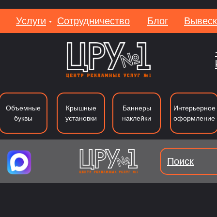
Услуги
Сотрудничество
Блог
Вывеск
Вакан
Объемные
Крышные
Баннеры
Интерьерное
буквы
установки
наклейки
оформление
Поиск
уквы из металла
Лайтбоксы
Вывеки
Тип