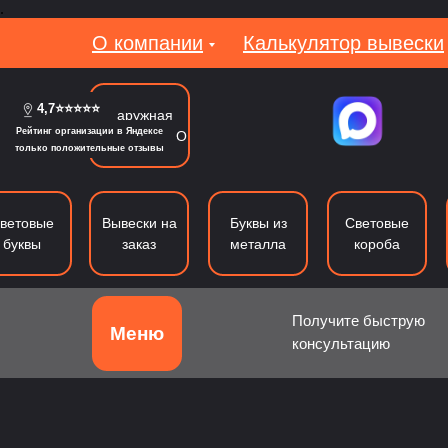
.
О компании
Калькулятор вывески
4,7⭐⭐⭐⭐⭐
Наружная
Рейтинг организации в Яндексе
реклама в МО
только положительные отзывы
ветовые
Вывески на
Буквы из
Световые
буквы
заказ
металла
короба
Получите быструю
Меню
консультацию
Объемные буквы
Световые буквы
Б