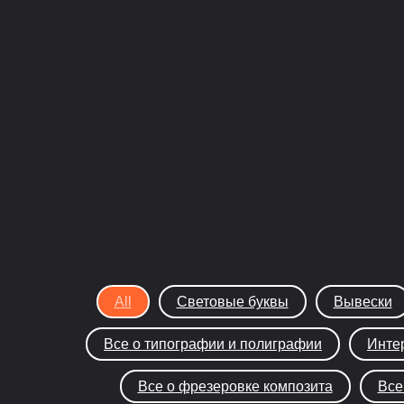
All
Световые буквы
Вывески
Все о типографии и полиграфии
Инте
Все о фрезеровке композита
Все