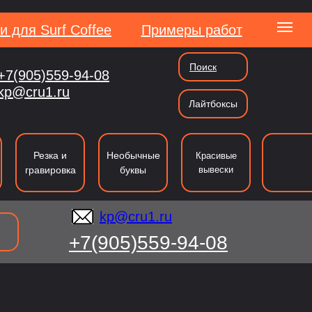
и для Surf Coffee
Примеры работ
Поиск
+7(905)559-94-08
kp@cru1.ru
kp@cru1.ru
Лайтбоксы
сии
Резка и
Необычные
Красивые
гравировка
буквы
вывески
kp@cru1.ru
+7(905)559-94-08
ография
Резка
Таблички и указатели