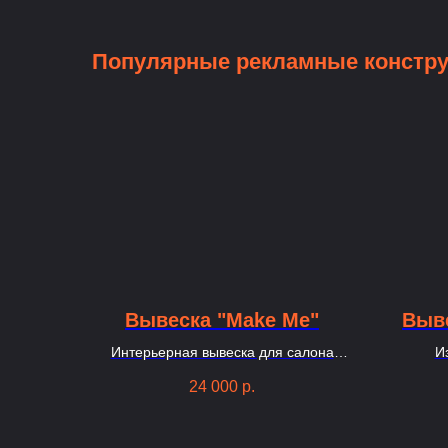
Популярные рекламные констр
Вывеска "Make Me"
Выв
Интерьерная вывеска для салона
И
наращивание ресниц. Под заказ
шин
24 000
р.