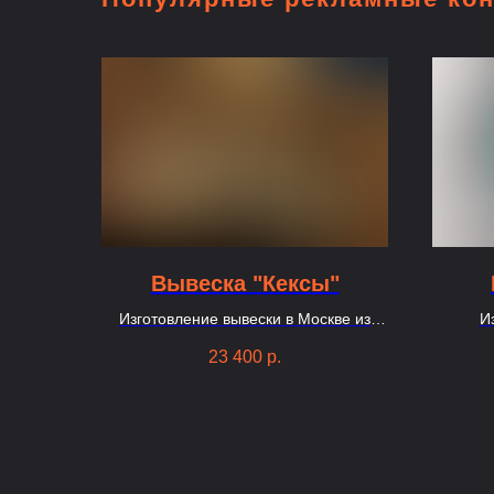
Вывеска "Кексы"
Изготовление вывески в Москве из
И
гибкого неона
23 400
р.