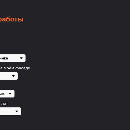
работы
на моём фасаде
 лет