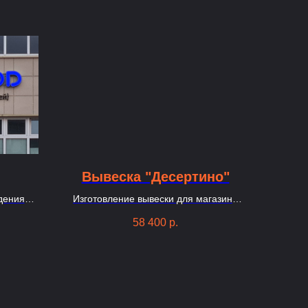
Вывеска "Десертино"
дения
Изготовление вывески для магазина
сладостей в Москве из букв
58 400
р.