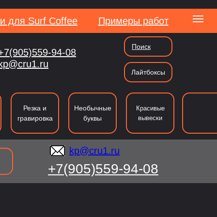
и для Surf Coffee
Примеры работ
Поиск
+7(905)559-94-08
kp@cru1.ru
kp@cru1.ru
Лайтбоксы
сии
Резка и
Необычные
Красивые
гравировка
буквы
вывески
kp@cru1.ru
+7(905)559-94-08
ография
Резка
Таблички и указатели