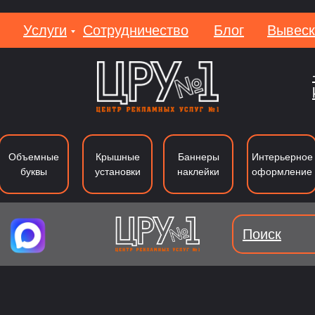
Услуги
Сотрудничество
Блог
Вывеск
Вакан
Объемные
Крышные
Баннеры
Интерьерное
буквы
установки
наклейки
оформление
Поиск
уквы из металла
Лайтбоксы
Вывеки
Тип