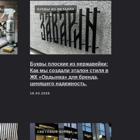
А
БУКВЫ ИЗ МЕТАЛЛА
Буквы плоские из нержавейки:
Как мы создали эталон стиля в
ЖК «Ордынка» для бренда,
ценящего надежность.
18.03.2026
СВЕТОВЫЕ БУКВЫ