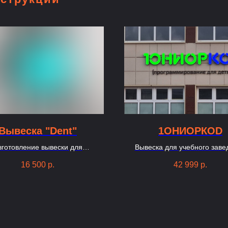
Вывеска "Dent"
1OHИОРКОD
зготовление вывески для
Вывеска для учебного заве
стоматологии в Москве
программирования
16 500
р.
42 999
р.