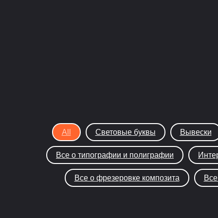
All
Световые буквы
Вывески
Все о типографии и полиграфии
Инте
Все о фрезеровке композита
Все