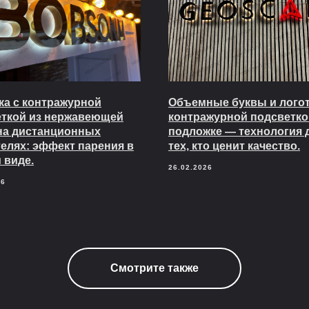
а с контражурной
Объемные буквы и логот
еткой из нержавеющей
контражурной подсветко
на дистанционных
подложке — технология 
елях: эффект парения в
тех, кто ценит качество.
 виде.
26.02.2026
26
Смотрите также