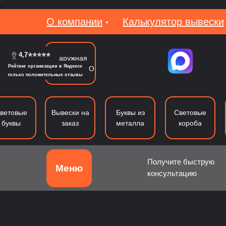
.
О компании
Калькулятор вывески
4,7⭐⭐⭐⭐⭐
Наружная
Рейтинг организации в Яндексе
реклама в МО
только положительные отзывы
ветовые
Вывески на
Буквы из
Световые
буквы
заказ
металла
короба
Получите быструю
Меню
консультацию
Объемные буквы
Световые буквы
Б