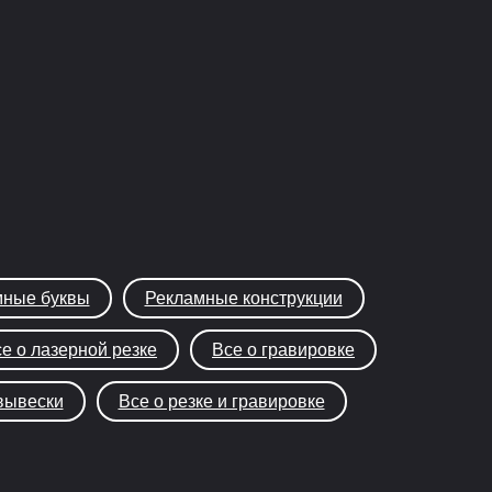
ные буквы
Рекламные конструкции
е о лазерной резке
Все о гравировке
вывески
Все о резке и гравировке