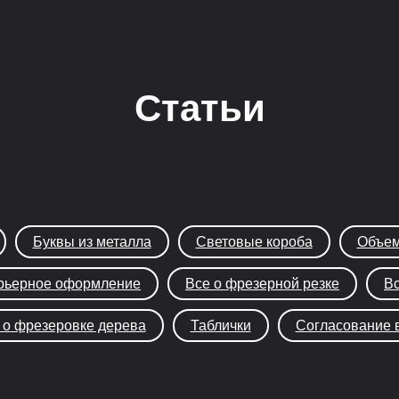
Статьи
Буквы из металла
Световые короба
Объем
рьерное оформление
Все о фрезерной резке
Вс
 о фрезеровке дерева
Таблички
Согласование 