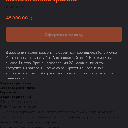
10000087
45000,00
р.
Оформить заявку
Вывеска для салон красоты из объемных, светящихся белых букв.
Установлена по адресу 2-й Автозаводский пр., 2. Находится на
высоте 4 метра. Время изготовления 20 часов, с момента
поступления заказа. Вывеска салон красоты выполнена в
классическом стиле. Актуальную стоимость вывески уточните у
менеджера.
Характеристики
Доставка и оплата:
Гарантия:
Характеристики
Сфера: Салон красоты
Вид: Объемные буквы
Лицевая поверхность: Акриловое стекло с оклейкой поленкой oracal
Торцевая поверхность: Алюминиевый профиль с порошковой покраской
Задник: Металлический профиль
Подсветка: Светодиодные кластеры