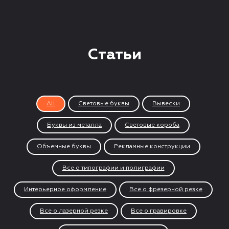
Статьи
All
Световые буквы
Вывески
Буквы из металла
Световые короба
Объемные буквы
Рекламные конструкции
Все о типографии и полиграфии
Интерьерное оформление
Все о фрезерной резке
Все о лазерной резке
Все о гравировке