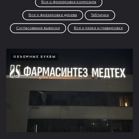
Все о фрезеровке композита
Все о фрезеровке дерева
Таблички
Согласование вывески
Все о резке и гравировке
ОБЪЕМНЫЕ БУКВЫ