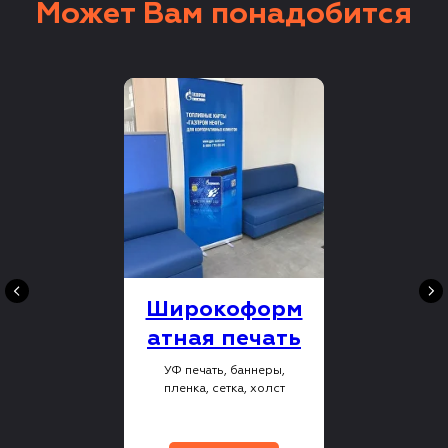
Может Вам понадобится
Широкоформ
атная печать
УФ печать, баннеры,
пленка, сетка, холст