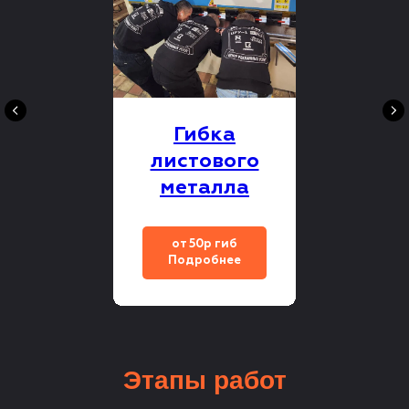
Гибка
листового
металла
от 50р гиб
Подробнее
Этапы
работ