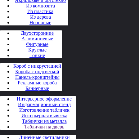
Акриловые и оргстекло
Из композита
Из пластика
Из дерева
Неоновые
Двухсторонние
Алюминиевые
Фигурные
Круглые
Тонкие
Короб с инкрустацией
Короба с подсветкой
Панель-кронштейны
Рекламные короба
Баннерные
Интерьерное оформление
Информационный стенд
Изготовление табличек
Интерьерная вывеска
Таблички из металла
Таблички на дверь
Линейные светильники