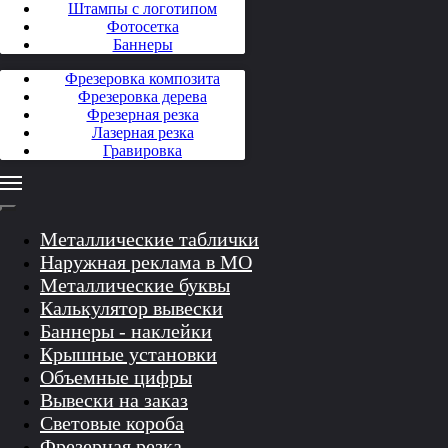
Штампы с логотипом
Фотосетка
Баннеры
Фрезеровка композита
Фрезеровка дерева
Фрезерная резка
Лазерная резка
Гравировка
Металлические таблички
Наружная реклама в МО
Металлические буквы
Калькулятор вывески
Баннеры - наклейки
Крышные установки
Объемные цифры
Вывески на заказ
Световые короба
Фрезерная резка