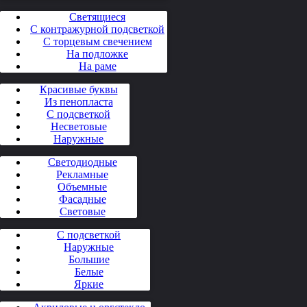
Светящиеся
С контражурной подсветкой
С торцевым свечением
На подложке
На раме
Красивые буквы
Из пенопласта
С подсветкой
Несветовые
Наружные
Светодиодные
Рекламные
Объемные
Фасадные
Световые
С подсветкой
Наружные
Большие
Белые
Яркие