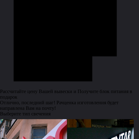
Рассчитайте цену Вашей вывески и Получите блок питания в
подарок
Отлично, последний шаг! Рачценка изготовления будет
направлена Вам на почту!
Выберите тип свечения