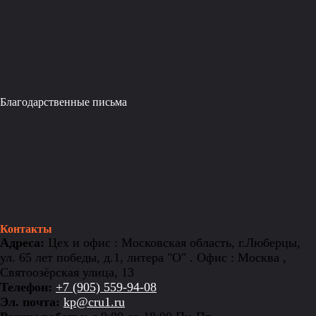
Благодарственные письма
Контакты
Адреса:
Цех и офис : Московская область, г.Люберцы,
ул. 65 лет победы, д.1, литера "О" . Офис : Москва ,
Святоозёрская улица, 13
Телефон:
+7 (905) 559-94-08
Эл. почта:
kp@cru1.ru