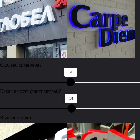
Сколько символов?
51
Какая высота (сантиметры)?
38
Выберете цвет