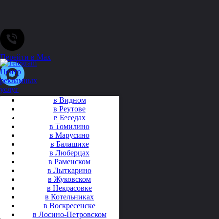
.
Позвоните нам
Перейти в Max
в Видном
в Реутове
в Беседах
+7(905)559-94-08
в Томилино
в Марусино
в Балашихе
в Люберцах
в Раменском
в Лыткарино
в Жуковском
в Некрасовке
в Котельниках
в Воскресенске
в Лосино-Петровском