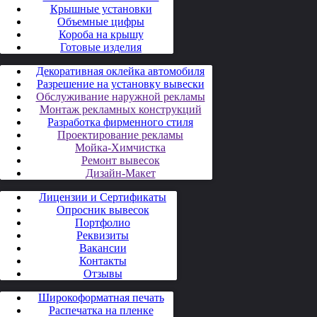
Крышные установки
Объемные цифры
Короба на крышу
Готовые изделия
Декоративная оклейка автомобиля
Разрешение на установку вывески
Обслуживание наружной рекламы
Монтаж рекламных конструкций
Разработка фирменного стиля
Проектирование рекламы
Мойка-Химчистка
Ремонт вывесок
Дизайн-Макет
Лицензии и Сертификаты
Опросник вывесок
Портфолио
Реквизиты
Вакансии
Контакты
Отзывы
Широкоформатная печать
Распечатка на пленке