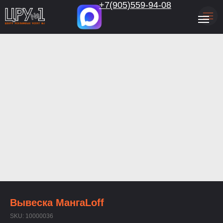
.
+7(905)559-94-08
Вывеска МангаLoff
SKU:
10000036