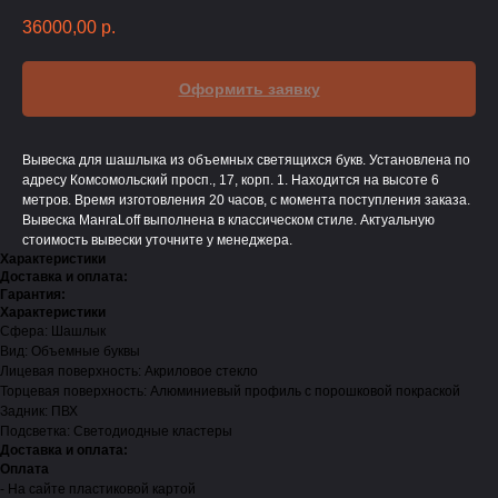
36000,00
р.
Оформить заявку
Вывеска для шашлыка из объемных светящихся букв. Установлена по
адресу Комсомольский просп., 17, корп. 1. Находится на высоте 6
метров. Время изготовления 20 часов, с момента поступления заказа.
Вывеска МангаLoff выполнена в классическом стиле. Актуальную
стоимость вывески уточните у менеджера.
Характеристики
Доставка и оплата:
Гарантия:
Характеристики
Сфера: Шашлык
Вид: Объемные буквы
Лицевая поверхность: Акриловое стекло
Торцевая поверхность: Алюминиевый профиль с порошковой покраской
Задник: ПВХ
Подсветка: Светодиодные кластеры
Доставка и оплата:
Оплата
- На сайте пластиковой картой