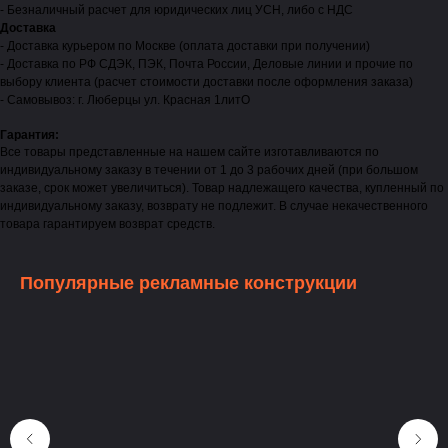
- Безналичный расчет для юридических лиц УСН, либо с НДС
Доставка
- Доставка курьером по Москве (оплата доставки при получении)
- Доставка по РФ СДЭК, ПЭК, Почта России, Деловые линии и прочие по
выбору клиента (расчет стоимости доставки после оформления заказа)
- Самовывоз: г. Люберцы ул. Красная 1литО
Гарантия:
Все товары представленные на нашем сайте изготавливаются по
индивидуальному заказу в течении от 1 до 3 рабочих дней (при большом
заказе, срок может увеличиться). Товар надлежащего качества, купленный по
индивидуальному заказу, возврату не подлежит. В случае некачественного
товара гарантируем возврат средств.
Популярные рекламные конструкции