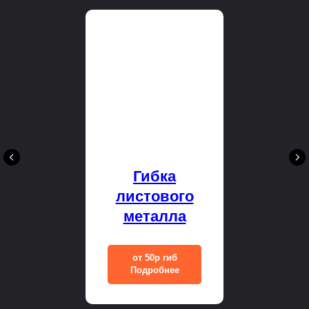
Гибка
листового
металла
от 50р гиб
Подробнее