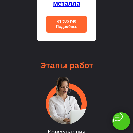
металла
от 50р гиб
Подробнее
Этапы
работ
Консультация