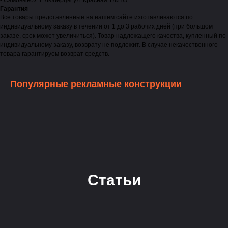
- Самовывоз: г. Люберцы ул. Красная 1литО
Гарантия
Все товары представленные на нашем сайте изготавливаются по
индивидуальному заказу в течении от 1 до 3 рабочих дней (при большом
заказе, срок может увеличиться). Товар надлежащего качества, купленный по
индивидуальному заказу, возврату не подлежит. В случае некачественного
товара гарантируем возврат средств.
Популярные рекламные конструкции
Статьи