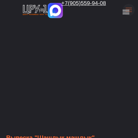
.
+7(905)559-94-08
Вывеска "Шашлык машлык"