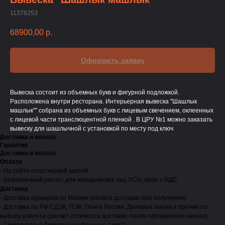
11378253
68900,00
р.
Оформить заявку
Вывеска состоит из объемных букв и фигурной подложкой.
Расположена внутри ресторана. Интерьерная вывеска "Шашлык
машлык"" собрана из объемных букв с лицевым свечением, оклеенных
с лицевой части транслюцентной пленкой . В ЦРУ №1 можно заказать
вывеску для шашлычной с установкой по месту под ключ
Доставка и оплата
Гарантия
Доставка и оплата
Оплата
- На сайте пластиковой картой
- Безналичный расчет для юридических лиц УСН, либо с НДС
Доставка
- Доставка курьером по Москве (оплата доставки при получении)
- Доставка по РФ СДЭК, ПЭК, Почта России, Деловые линии и прочие по
выбору клиента (расчет стоимости доставки после оформления заказа)