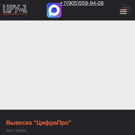
.
+7(905)559-94-08
Вывеска "ЦифраПро"
SKU:
80564