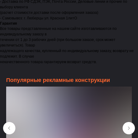
- Доставка по РФ СДЭК, ПЭК, Почта России, Деловые линии и прочие по
выбору клиента
(расчет стоимости доставки после оформления заказа)
- Самовывоз: г. Люберцы ул. Красная 1литО
Гарантия
Все товары представленные на нашем сайте изготавливаются по
индивидуальному заказу в
течении от 1 до 3 рабочих дней (при большом заказе, срок может
увеличиться). Товар
надлежащего качества, купленный по индивидуальному заказу, возврату не
подлежит. В случае
некачественного товара гарантируем возврат средств.
Популярные рекламные конструкции