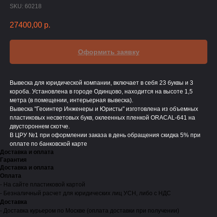
SKU:
60218
27400,00
р.
Оформить заявку
Вывеска для юридической компании, включает в себя 23 буквы и 3
короба. Установлена в городе Одинцово, находится на высоте 1,5
метра (в помещении, интерьерная вывеска).
Вывеска "Геоинтер Инженеры и Юристы" изготовлена из объемных
пластиковых несветовых букв, оклеенных пленкой ORACAL-641 на
двустороннем скотче.
В ЦРУ №1 при оформлении заказа в день обращения скидка 5% при
оплате по банковской карте
Доставка и оплата
Гарантия
Доставка и оплата
Оплата
- На сайте пластиковой картой
- Безналичный расчет для юридических лиц УСН, либо с НДС
Доставка
- Доставка курьером по Москве (оплата доставки при получении)