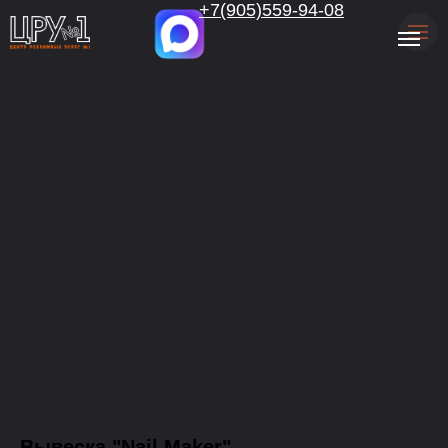
.
+7(905)559-94-08
Вывеска "Nail Maker"