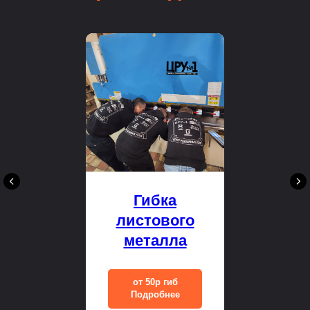
Гибка
листового
металла
от 50р гиб
Подробнее