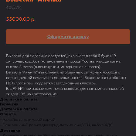
4097714
55000,00
р.
Оформить заявку
Вывеска для магазина сладостей, включает в себя 6 букв и 9
фигурных коробов. Установлена в городе Москва, находится на
высоте 4 метра (в помещении, интерьерная вывеска).
Вывеска "Аленка" выполнена из объемных фигурных коробов с
полноцветной печатью на лицевых частях. Боковые части обшиты
ПВХ-профилем. подсветка светодиодные кластеры.
В ЦРУ №1 при заказе комплекта вывесок для магазина сладостей
скидка 105 на изготовление
Доставка и оплата
Гарантия
Доставка и оплата
Оплата
- На сайте пластиковой картой
- Безналичный расчет для юридических лиц УСН, либо с НДС
Доставка