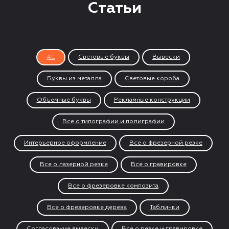
Статьи
All
Световые буквы
Вывески
Буквы из металла
Световые короба
Объемные буквы
Рекламные конструкции
Все о типографии и полиграфии
Интерьерное оформление
Все о фрезерной резке
Все о лазерной резке
Все о гравировке
Все о фрезеровке композита
Все о фрезеровке дерева
Таблички