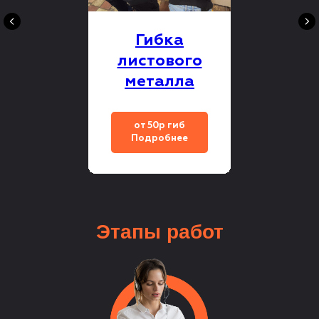
Гибка
листового
металла
от 50р гиб
Подробнее
Этапы
работ