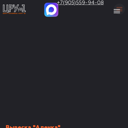
.
+7(905)559-94-08
Вывеска "Аленка"