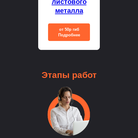
листового
металла
от 50р гиб
Подробнее
Этапы
работ