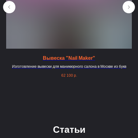
Вывеска "Nail Maker"
из
Изготовление вывески для маникюрного салона в Москве из букв
Вы
62 100
р.
Статьи