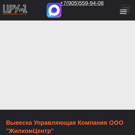
.
+7(905)559-94-08
Вывеска Управляющая Компания ООО
"ЖилкомЦентр"