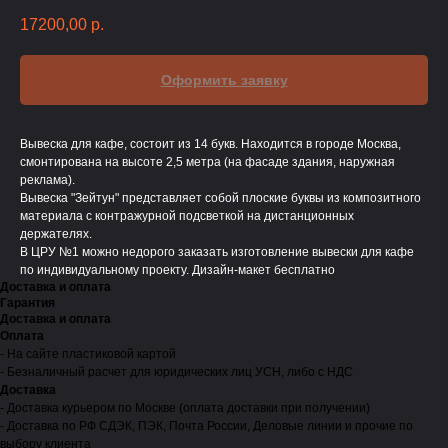
17200,00
р.
Оформить заявку
Вывеска для кафе, состоит из 14 букв. Находится в городе Москва,
смонтирована на высоте 2,5 метра (на фасаде здания, наружная
реклама).
Вывеска "Зейтун" представляет собой плоские буквы из композитного
материала с контражурной подсветкой на дистанционных
держателях.
В ЦРУ №1 можно недорого заказать изготовление вывески для кафе
по индивидуальному проекту. Дизайн-макет бесплатно
Доставка и оплата
Гарантия
Доставка и оплата
Оплата
- На сайте пластиковой картой
- Безналичный расчет для юридических лиц УСН, либо с НДС
Доставка
- Доставка курьером по Москве (оплата доставки при получении)
- Доставка по РФ СДЭК, ПЭК, Почта России, Деловые линии и прочие по
выбору клиента