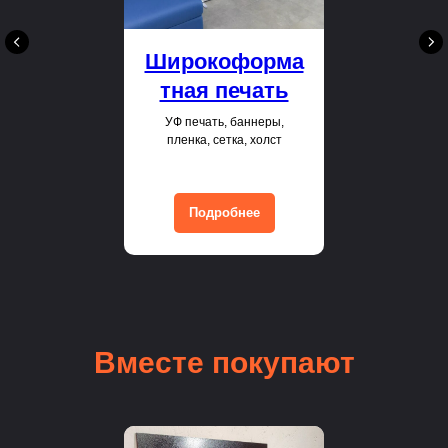
Широкоформа
тная печать
УФ печать, баннеры,
пленка, сетка, холст
Подробнее
Вместе покупают