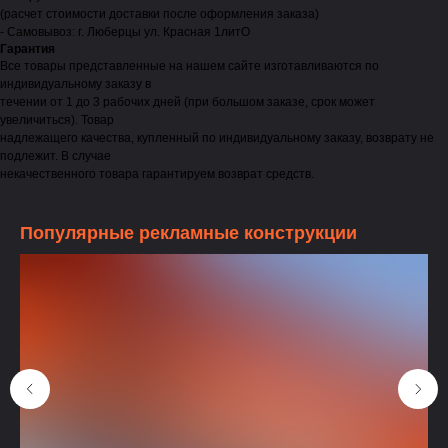
(расчет стоимости доставки после оформления заказа)
- Самовывоз: г. Люберцы ул. Красная 1литО
Гарантия
Все товары представленные на нашем сайте изготавливаются по
индивидуальному заказу в
течении от 1 до 3 рабочих дней (при большом заказе, срок может
увеличиться). Товар
надлежащего качества, купленный по индивидуальному заказу, возврату не
подлежит. В случае
некачественного товара гарантируем возврат средств.
Популярные рекламные конструкции