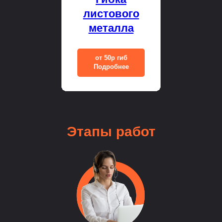
листового
металла
от 50р гиб
Подробнее
Этапы
работ