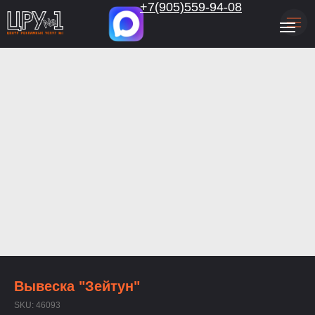
.
+7(905)559-94-08
Вывеска "Зейтун"
SKU:
46093