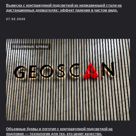
Вывеска с контражурной подсветкой из нержавеющей стали на
дистанционных держателях: эффект парения в чистом виде.
27.02.2026
ОБЪЕМНЫЕ БУКВЫ
Объемные буквы и логотип с контражурной подсветкой на
подложке — технология для тех, кто ценит качество.