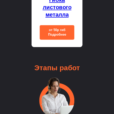
листового
металла
от 50р гиб
Подробнее
Этапы
работ