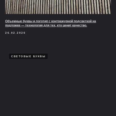
Объемные буквы и логотип с контражурной подсветкой на
подложке — технология для тех, кто ценит качество.
26.02.2026
СВЕТОВЫЕ БУКВЫ