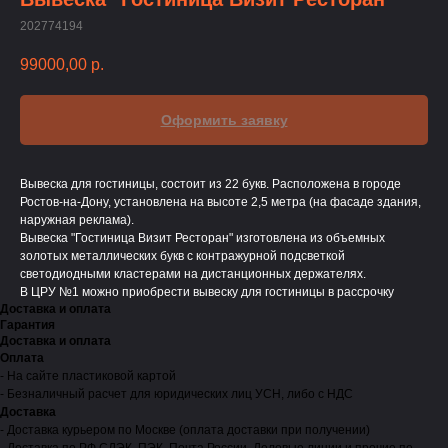
202774194
99000,00
р.
Оформить заявку
Вывеска для гостиницы, состоит из 22 букв. Расположена в городе
Ростов-на-Дону, установлена на высоте 2,5 метра (на фасаде здания,
наружная реклама).
Вывеска "Гостиница Визит Ресторан" изготовлена из объемных
золотых металлических букв с контражурной подсветкой
светодиодными кластерами на дистанционных держателях.
В ЦРУ №1 можно приобрести вывеску для гостиницы в рассрочку
Доставка и оплата
Гарантия
Доставка и оплата
Оплата
- На сайте пластиковой картой
- Безналичный расчет для юридических лиц УСН, либо с НДС
Доставка
- Доставка курьером по Москве (оплата доставки при получении)