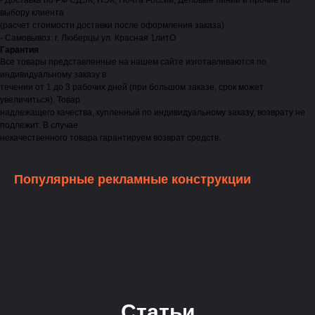
- Доставка по РФ СДЭК, ПЭК, Почта России, Деловые линии и прочие по
выбору клиента
(расчет стоимости доставки после оформления заказа)
- Самовывоз: г. Люберцы ул. Красная 1литО
Гарантия
Все товары представленные на нашем сайте изготавливаются по
индивидуальному заказу в
течении от 1 до 3 рабочих дней (при большом заказе, срок может
увеличиться). Товар
надлежащего качества, купленный по индивидуальному заказу, возврату не
подлежит. В случае
некачественного товара гарантируем возврат средств.
Популярные рекламные конструкции
Статьи