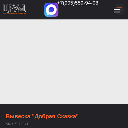
.
+7(905)559-94-08
Вывеска "Добрая Сказка"
SKU:
6072941