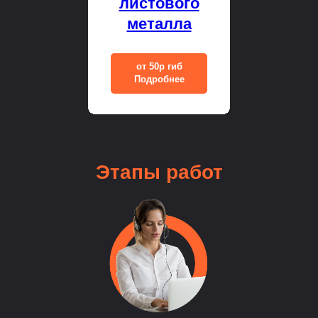
листового
металла
от 50р гиб
Подробнее
Этапы
работ