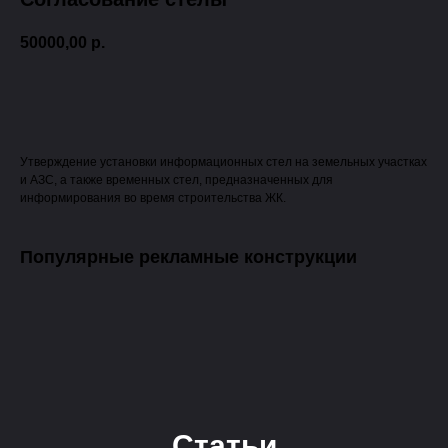
50000,00
р.
Оформить заявку
Утверждение установки информационных стел на земельных участках
и АЗС, а также временных стел, предназначенных для
информирования во время строительства ЖК.
Популярные рекламные конструкции
Статьи