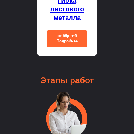
Гибка
листового
металла
от 50р гиб
Подробнее
Этапы
работ