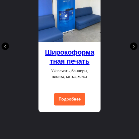
Широкоформа
тная печать
УФ печать, баннеры,
пленка, сетка, холст
Подробнее