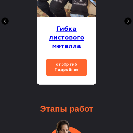
Гибка
листового
металла
от 50р гиб
Подробнее
Этапы
работ