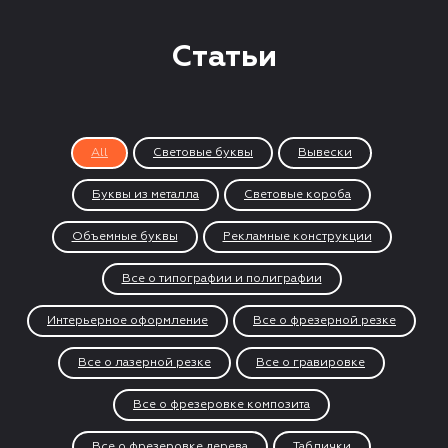
Статьи
All
Световые буквы
Вывески
Буквы из металла
Световые короба
Объемные буквы
Рекламные конструкции
Все о типографии и полиграфии
Интерьерное оформление
Все о фрезерной резке
Все о лазерной резке
Все о гравировке
Все о фрезеровке композита
Все о фрезеровке дерева
Таблички