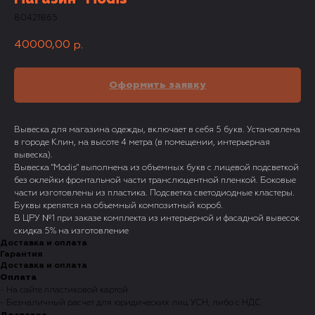
80421865
40000,00
р.
Оформить заявку
Вывеска для магазина одежды, включает в себя 5 букв. Установлена
в городе Клин, на высоте 4 метра (в помещении, интерьерная
вывеска).
Вывеска "Modis" выполнена из объемных букв с лицевой подсветкой
без оклейки фронтальной части транслюцентной пленкой. Боковые
части изготовлены из пластика. Подсветка светодиодные кластеры.
Буквы крепятся на объемный композитный короб.
В ЦРУ №1 при заказе комплекта из интерьерной и фасадной вывесок
скидка 5% на изготовление
Доставка и оплата
Гарантия
Доставка и оплата
Оплата
- На сайте пластиковой картой
- Безналичный расчет для юридических лиц УСН, либо с НДС