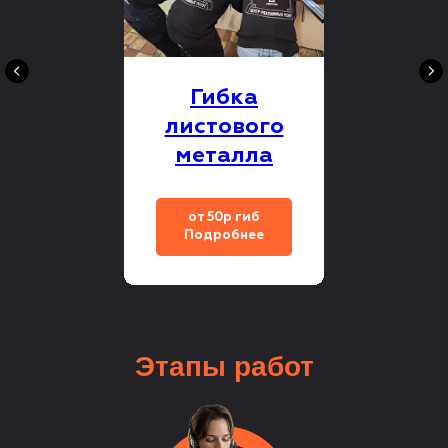
Гибка
листового
металла
от 50р гиб
Подробнее
Этапы
работ