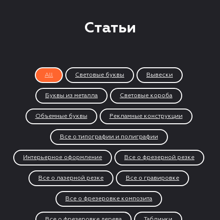
Статьи
All
Световые буквы
Вывески
Буквы из металла
Световые короба
Объемные буквы
Рекламные конструкции
Все о типографии и полиграфии
Интерьерное оформление
Все о фрезерной резке
Все о лазерной резке
Все о гравировке
Все о фрезеровке композита
Все о фрезеровке дерева
Таблички