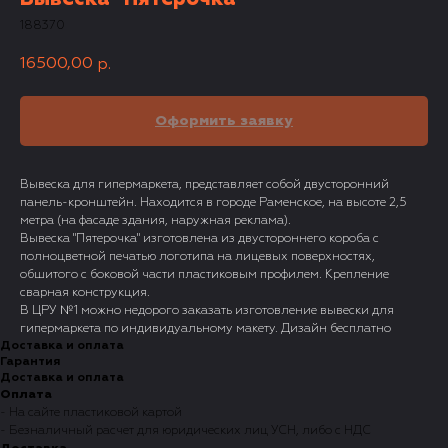
188370
16500,00
р.
Оформить заявку
Вывеска для гипермаркета, представляет собой двусторонний
панель-кронштейн. Находится в городе Раменское, на высоте 2,5
метра (на фасаде здания, наружная реклама).
Вывеска "Пятерочка" изготовлена из двустороннего короба с
полноцветной печатью логотипа на лицевых поверхностях,
обшитого с боковой части пластиковым профилем. Крепление
сварная конструкция.
В ЦРУ №1 можно недорого заказать изготовление вывески для
гипермаркета по индивидуальному макету. Дизайн бесплатно
Доставка и оплата
Гарантия
Доставка и оплата
Оплата
- На сайте пластиковой картой
- Безналичный расчет для юридических лиц УСН, либо с НДС