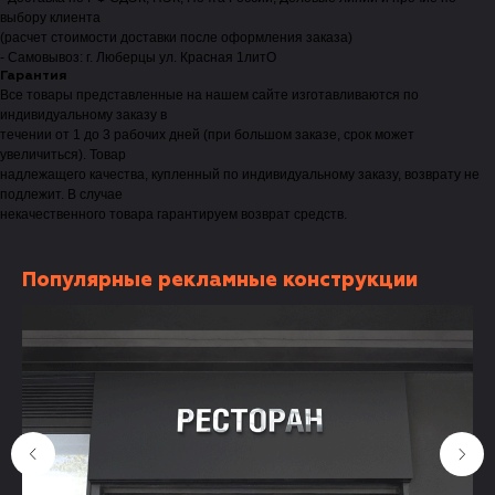
выбору клиента
(расчет стоимости доставки после оформления заказа)
- Самовывоз: г. Люберцы ул. Красная 1литО
Гарантия
Все товары представленные на нашем сайте изготавливаются по
индивидуальному заказу в
течении от 1 до 3 рабочих дней (при большом заказе, срок может
увеличиться). Товар
надлежащего качества, купленный по индивидуальному заказу, возврату не
подлежит. В случае
некачественного товара гарантируем возврат средств.
Популярные рекламные конструкции