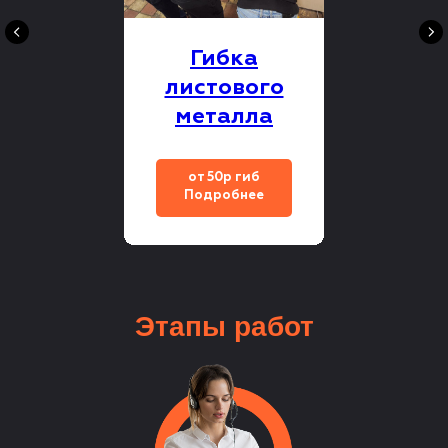
Гибка
листового
металла
от 50р гиб
Подробнее
Этапы
работ