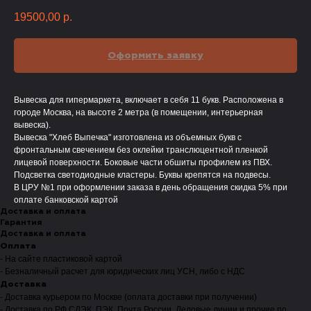
19500,00
р.
Оформить заявку
Вывеска для гипермаркета, включает в себя 11 букв. Расположена в
городе Москва, на высоте 2 метра (в помещении, интерьерная
вывеска).
Вывеска "Хлеб Выпечка" изготовлена из объемных букв с
фронтальным свечением без оклейки транслюцентной пленкой
лицевой поверхности. Боковые части обшиты профилем из ПВХ.
Подсветка светодиодные кластеры. Буквы крепятся на подвесы.
В ЦРУ №1 при оформлении заказа в день обращения скидка 5% при
оплате банковской картой
Доставка и оплата
Гарантия
Доставка и оплата
Оплата
- На сайте пластиковой картой
- Безналичный расчет для юридических лиц УСН, либо с НДС
Доставка
- Доставка курьером по Москве (оплата доставки при получении)
- Доставка по РФ СДЭК, ПЭК, Почта России, Деловые линии и прочие по