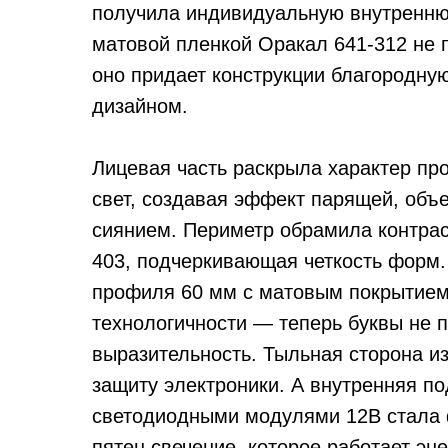
получила индивидуальную внутренню
матовой пленкой Оракал 641-312 не 
оно придает конструкции благородну
дизайном.
Лицевая часть раскрыла характер про
свет, создавая эффект парящей, объ
сиянием. Периметр обрамила контрас
403, подчеркивающая четкость форм.
профиля 60 мм с матовым покрытием
технологичности — теперь буквы не п
выразительность. Тыльная сторона и
защиту электроники. А внутренняя п
светодиодными модулями 12В стала 
пятен свечение, которое работает эн