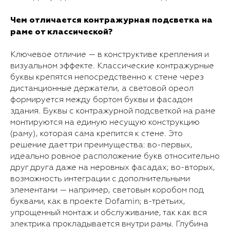
Чем отличается контражурная подсветка на
раме от классической?
Ключевое отличие — в конструктиве крепления и
визуальном эффекте. Классические контражурные
буквы крепятся непосредственно к стене через
дистанционные держатели, а световой ореол
формируется между бортом буквы и фасадом
здания. Буквы с контражурной подсветкой на раме
монтируются на единую несущую конструкцию
(раму), которая сама крепится к стене. Это
решение дает три преимущества: во-первых,
идеально ровное расположение букв относительно
друг друга даже на неровных фасадах; во-вторых,
возможность интеграции с дополнительными
элементами — например, световым коробом под
буквами, как в проекте Dofamin; в-третьих,
упрощенный монтаж и обслуживание, так как вся
электрика прокладывается внутри рамы. Глубина