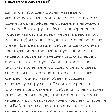
лицевую подсветку?
Да, такой гибридный формат называется
«контражурно-лицевая подсветка» и считается
одним из самых эффектных решений в наружной
рекламе. В конструкции буквы одновременно
подсвечиваются спереди (через лицевой акрил
или пленку) и сзади (создавая световой ореол на
стене). Для реализации требуется двухслойная
конструкция: внутренний контур с диодами для
лицевой подсветки и внешний ряд кластеров у
борта для контражура. Особенно эффектно
смотрится сочетание холодного белого света
спереди и теплого золотистого сзади — такой
контраст подчеркивает объем и создает
динамичную игру света. Технически решение
сложнее в изготовлении: требуется точный расчет
угла свечения диодов, чтобы избежать засветки
лицевой части от контражурных модулей. В проекте
для Dofamin мы сознательно отказались от
лицевой подсветки, чтобы сохранить глубокий