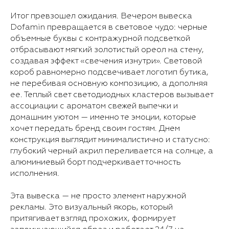
Итог превзошел ожидания. Вечером вывеска
Dofamin превращается в световое чудо: черные
объемные буквы с контражурной подсветкой
отбрасывают мягкий золотистый ореол на стену,
создавая эффект «свечения изнутри». Световой
короб равномерно подсвечивает логотип бутика,
не перебивая основную композицию, а дополняя
ее. Теплый свет светодиодных кластеров вызывает
ассоциации с ароматом свежей выпечки и
домашним уютом — именно те эмоции, которые
хочет передать бренд своим гостям. Днем
конструкция выглядит минималистично и статусно:
глубокий черный акрил переливается на солнце, а
алюминиевый борт подчеркивает точность
исполнения.
Эта вывеска — не просто элемент наружной
рекламы. Это визуальный якорь, который
притягивает взгляд прохожих, формирует