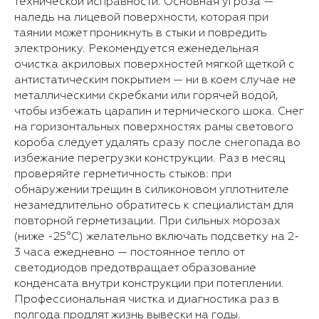
технической исправности. Основная угроза —
наледь на лицевой поверхности, которая при
таянии может проникнуть в стыки и повредить
электронику. Рекомендуется еженедельная
очистка акриловых поверхностей мягкой щеткой с
антистатическим покрытием — ни в коем случае не
металлическими скребками или горячей водой,
чтобы избежать царапин и термического шока. Снег
на горизонтальных поверхностях рамы светового
короба следует удалять сразу после снегопада во
избежание перегрузки конструкции. Раз в месяц
проверяйте герметичность стыков: при
обнаружении трещин в силиконовом уплотнителе
незамедлительно обратитесь к специалистам для
повторной герметизации. При сильных морозах
(ниже -25°С) желательно включать подсветку на 2-
3 часа ежедневно — постоянное тепло от
светодиодов предотвращает образование
конденсата внутри конструкции при потеплении.
Профессиональная чистка и диагностика раз в
полгода продлят жизнь вывески на годы.