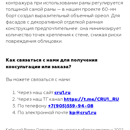
контражура при использовании рамы регулируется
толщиной самой рамы — в нашем проекте 60-мм
борт создал выразительный объемный ореол. Для
фасадов с декоративной отделкой рамная
конструкция предпочтительнее: она минимизирует
количество точек крепления к стене, снижая риски
повреждения облицовки.
Как связаться с нами для получения
консультации или заказа?
Вы можете связаться с нами:
cru1.ru
Через наш сайт
https://t.me/CRU1_RU
Через наш ТГ канал
+7(905)559-94-08
По телефону
kp@cru1.ru
По электронной почте
Кабацкий Роман Олегович - специалист в области рекламы с 2002