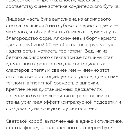
невесомости и премиальности, идеально
соответствующее эстетике кондитерского бутика.
Лицевая часть букв выполнена из акрилового
стекла толщиной 3 мм глубокого черного цвета —
матового, чтобы избежать бликов и подчеркнуть
благородство форм. Алюминиевый борт черного
цвета с глубиной 60 мм обеспечил структурную
надежность и четкость геометрии. Задник из
белого акрилового стекла той же толщины стал
идеальным отражателем для светодиодных
кластеров с теплым свечением — именно этот
оттенок света ассоциируется с уютом, домашним
теплом и аппетитной свежестью выпечки.
Крепление на дистанционных держателях
позволило буквам «парить» на расстоянии от
стены, усиливая эффект контражурной подсветки и
создавая динамичную игру света и тени.
Световой короб, выполненный в единой стилистике,
стал не фоном, а полноценным партнером букв.